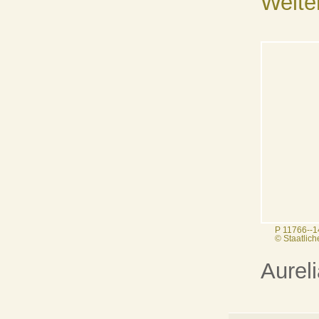
Weite
P 11766--1
© Staatlic
Aureli