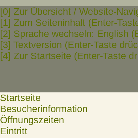
[0] Zur Übersicht / Website-Navi
[1] Zum Seiteninhalt (Enter-Tast
[2] Sprache wechseln: English (
[3] Textversion (Enter-Taste drü
[4] Zur Startseite (Enter-Taste d
Startseite
Besucherinformation
Öffnungszeiten
Eintritt