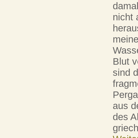
damal
nicht
herau
meine
Wasse
Blut 
sind d
fragm
Perga
aus d
des A
griech