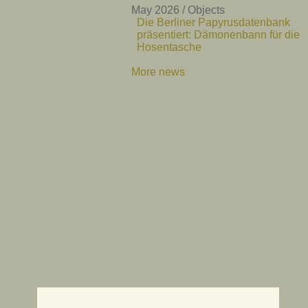
May 2026 / Objects
Die Berliner Papyrusdatenbank
präsentiert: Dämonenbann für die
Hosentasche
More news