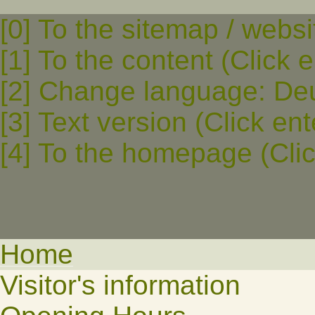
[0] To the sitemap / websi
[1] To the content (Click e
[2] Change language: Deut
[3] Text version (Click ent
[4] To the homepage (Clic
Home
Visitor's information