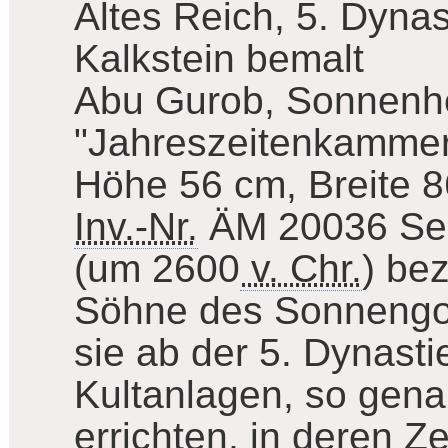
Altes Reich, 5. Dynas
Kalkstein bemalt
Abu Gurob, Sonnenhe
"Jahreszeitenkamme
Höhe 56 cm, Breite 
Inv.-Nr.
ÄM 20036
Se
(um 2600
v. Chr.
) be
Söhne des Sonnengot
sie ab der 5. Dynast
Kultanlagen, so gen
errichten, in deren Z