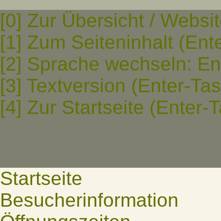
[0] Zur Übersicht / Websi
[1] Zum Seiteninhalt (Ent
[2] Sprache wechseln: En
[3] Textversion (Enter-Ta
[4] Zur Startseite (Enter-
Startseite
Besucherinformation