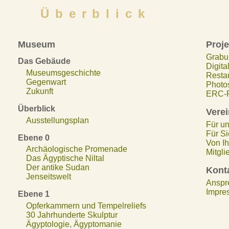
Überblick
Museum
Proje
Grabu
Das Gebäude
Digita
Museumsgeschichte
Resta
Gegenwart
Photos
Zukunft
ERC-P
Überblick
Verei
Ausstellungsplan
Für un
Für Sie
Ebene 0
Von Ih
Archäologische Promenade
Mitgli
Das Ägyptische Niltal
Der antike Sudan
Kont
Jenseitswelt
Anspr
Impre
Ebene 1
Opferkammern und Tempelreliefs
30 Jahrhunderte Skulptur
Ägyptologie, Ägyptomanie