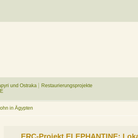
apyri und Ostraka
Restaurierungsprojekte
NE
sohn in Ägypten
ERC-Projekt ELEPHANTINE: Loka