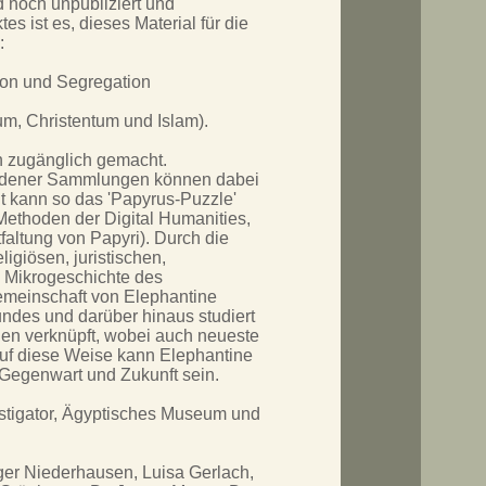
d noch unpubliziert und
s ist es, dieses Material für die
:
tion und Segregation
um, Christentum und Islam).
ch zugänglich gemacht.
edener Sammlungen können dabei
it kann so das 'Papyrus-Puzzle'
Methoden der Digital Humanities,
ntfaltung von Papyri). Durch die
igiösen, juristischen,
e Mikrogeschichte des
Gemeinschaft von Elephantine
undes und darüber hinaus studiert
gen verknüpft, wobei auch neueste
uf diese Weise kann Elephantine
, Gegenwart und Zukunft sein.
estigator, Ägyptisches Museum und
lger Niederhausen, Luisa Gerlach,