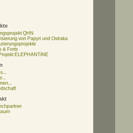
kte
ngsprojekt QHN
lisierung von Papyri und Ostraka
urierungsprojekte
 & Forts
rojekt ELEPHANTINE
n
s...
...
nen...
edschaft
akt
echpartner
ssum