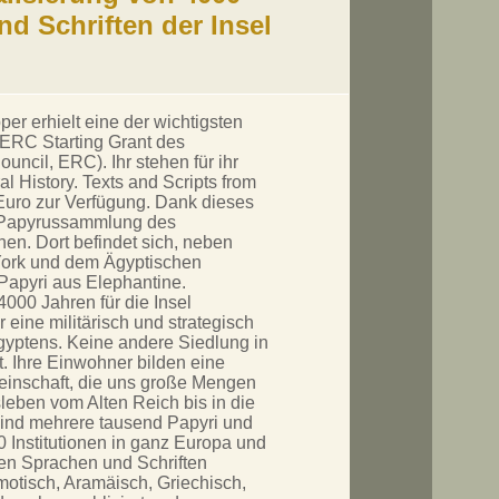
nd Schriften der Insel
per erhielt eine der wichtigsten
ERC Starting Grant des
cil, ERC). Ihr stehen für ihr
l History. Texts and Scripts from
 Euro zur Verfügung. Dank dieses
r Papyrussammlung des
n. Dort befindet sich, neben
York und dem Ägyptischen
Papyri aus Elephantine.
4000 Jahren für die Insel
eine militärisch und strategisch
gyptens. Keine andere Siedlung in
t. Ihre Einwohner bilden eine
emeinschaft, die uns große Mengen
gsleben vom Alten Reich bis in die
sind mehrere tausend Papyri und
 Institutionen in ganz Europa und
enen Sprachen und Schriften
motisch, Aramäisch, Griechisch,