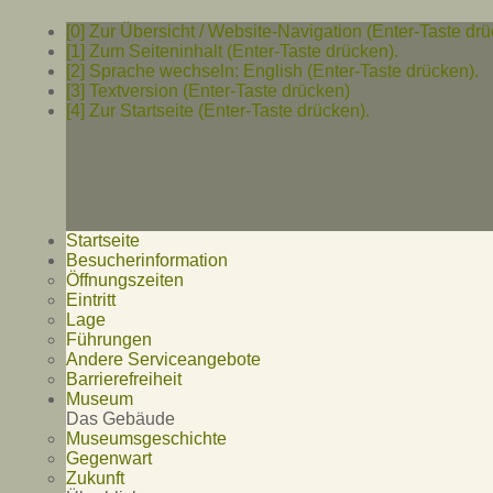
[0] Zur Übersicht / Website-Navigation (Enter-Taste drü
[1] Zum Seiteninhalt (Enter-Taste drücken).
[2] Sprache wechseln: English (Enter-Taste drücken).
[3] Textversion (Enter-Taste drücken)
[4] Zur Startseite (Enter-Taste drücken).
Startseite
Besucherinformation
Öffnungszeiten
Eintritt
Lage
Führungen
Andere Serviceangebote
Barrierefreiheit
Museum
Das Gebäude
Museumsgeschichte
Gegenwart
Zukunft