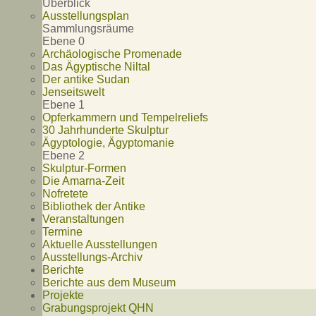
Überblick
Ausstellungsplan
Sammlungsräume
Ebene 0
Archäologische Promenade
Das Ägyptische Niltal
Der antike Sudan
Jenseitswelt
Ebene 1
Opferkammern und Tempelreliefs
30 Jahrhunderte Skulptur
Ägyptologie, Ägyptomanie
Ebene 2
Skulptur-Formen
Die Amarna-Zeit
Nofretete
Bibliothek der Antike
Veranstaltungen
Termine
Aktuelle Ausstellungen
Ausstellungs-Archiv
Berichte
Berichte aus dem Museum
Projekte
Grabungsprojekt QHN