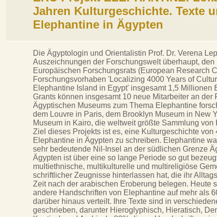
Jahren Kulturgeschichte. Texte u
Elephantine in Ägypten
Die Ägyptologin und Orientalistin Prof. Dr. Verena Lep
Auszeichnungen der Forschungswelt überhaupt, den 
Europäischen Forschungsrats (European Research Coun
Forschungsvorhaben 'Localizing 4000 Years of Cultura
Elephantine Island in Egypt' insgesamt 1,5 Millionen
Grants können insgesamt 10 neue Mitarbeiter an de
Ägyptischen Museums zum Thema Elephantine forsche
dem Louvre in Paris, dem Brooklyn Museum in New 
Museum in Kairo, die weltweit größte Sammlung von 
Ziel dieses Projekts ist es, eine Kulturgeschichte von 
Elephantine in Ägypten zu schreiben. Elephantine war 
sehr bedeutende Nil-Insel an der südlichen Grenze Ä
Ägypten ist über eine so lange Periode so gut bezeug
multiethnische, multikulturelle und multireligiöse G
schriftlicher Zeugnisse hinterlassen hat, die ihr Allta
Zeit nach der arabischen Eroberung belegen. Heute 
andere Handschriften von Elephantine auf mehr als 60
darüber hinaus verteilt. Ihre Texte sind in verschied
geschrieben, darunter Hieroglyphisch, Hieratisch, De