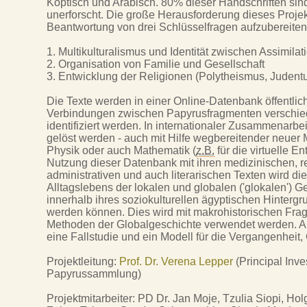
Koptisch und Arabisch. 80% dieser Handschriften sin
unerforscht. Die große Herausforderung dieses Projekte
Beantwortung von drei Schlüsselfragen aufzubereiten
1. Multikulturalismus und Identität zwischen Assimila
2. Organisation von Familie und Gesellschaft
3. Entwicklung der Religionen (Polytheismus, Judent
Die Texte werden in einer Online-Datenbank öffentli
Verbindungen zwischen Papyrusfragmenten verschi
identifiziert werden. In internationaler Zusammenarbe
gelöst werden - auch mit Hilfe wegbereitender neuer 
Physik oder auch Mathematik (
z.B.
für die virtuelle E
Nutzung dieser Datenbank mit ihren medizinischen, rel
administrativen und auch literarischen Texten wird di
Alltagslebens der lokalen und globalen ('glokalen') 
innerhalb ihres soziokulturellen ägyptischen Hintergr
werden können. Dies wird mit makrohistorischen Fra
Methoden der Globalgeschichte verwendet werden. A
eine Fallstudie und ein Modell für die Vergangenheit
Projektleitung:
Prof. Dr. Verena Lepper
(Principal Inv
Papyrussammlung)
Projektmitarbeiter: PD Dr. Jan Moje, Tzulia Siopi, Ho