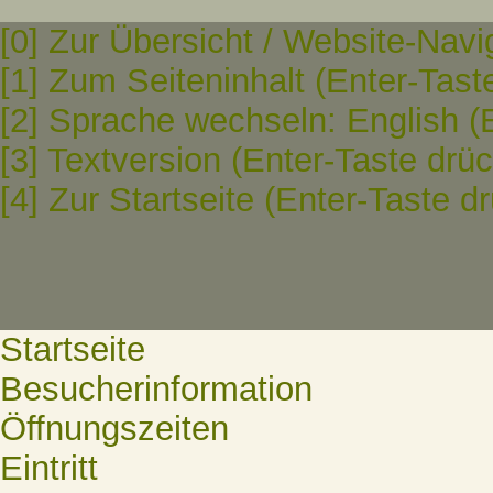
[0] Zur Übersicht / Website-Navi
[1] Zum Seiteninhalt (Enter-Tast
[2] Sprache wechseln: English (
[3] Textversion (Enter-Taste drü
[4] Zur Startseite (Enter-Taste d
Startseite
Besucherinformation
Öffnungszeiten
Eintritt