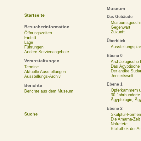
Museum
Startseite
Das Gebäude
Museumsgeschi
Besucherinformation
Gegenwart
Zukunft
Öffnungszeiten
Eintritt
Überblick
Lage
Ausstellungspla
Führungen
Andere Serviceangebote
Ebene 0
Veranstaltungen
Archäologische
Das Ägyptische N
Termine
Der antike Suda
Aktuelle Ausstellungen
Jenseitswelt
Ausstellungs-Archiv
Ebene 1
Berichte
Opferkammern un
Berichte aus dem Museum
30 Jahrhunderte
Ägyptologie, Äg
Ebene 2
Suche
Skulptur-Formen
Die Amarna-Zeit
Nofretete
Bibliothek der A