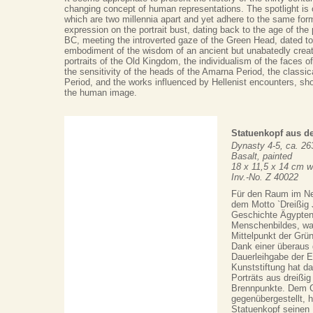
changing concept of human representations. The spotlight is
which are two millennia apart and yet adhere to the same form
expression on the portrait bust, dating back to the age of th
BC, meeting the introverted gaze of the Green Head, dated t
embodiment of the wisdom of an ancient but unabatedly creat
portraits of the Old Kingdom, the individualism of the faces 
the sensitivity of the heads of the Amarna Period, the classic
Period, and the works influenced by Hellenist encounters, sho
the human image.
Statuenkopf aus d
Dynasty 4-5, ca. 26
Basalt, painted
18 x 11,5 x 14 cm w
Inv.-No. Z 40022
Für den Raum im N
dem Motto `Dreißig 
Geschichte Ägypte
Menschenbildes, war
Mittelpunkt der Grü
Dank einer überaus
Dauerleihgabe der 
Kunststiftung hat d
Porträts aus dreißi
Brennpunkte. Dem 
gegenübergestellt, 
Statuenkopf seinen 