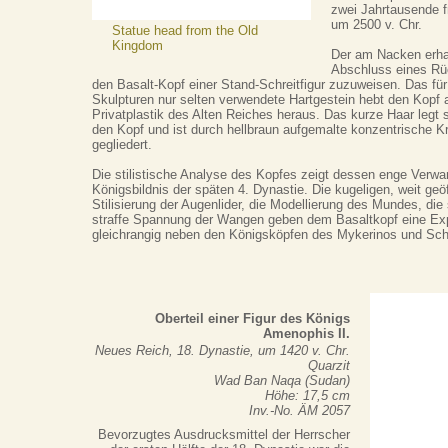
zwei Jahrtausende f
um 2500 v. Chr.
Statue head from the Old
Kingdom
Der am Nacken erha
Abschluss eines Rüc
den Basalt-Kopf einer Stand-Schreitfigur zuzuweisen. Das für 
Skulpturen nur selten verwendete Hartgestein hebt den Kopf
Privatplastik des Alten Reiches heraus. Das kurze Haar legt
den Kopf und ist durch hellbraun aufgemalte konzentrische K
gegliedert.
Die stilistische Analyse des Kopfes zeigt dessen enge Verw
Königsbildnis der späten 4. Dynastie. Die kugeligen, weit geö
Stilisierung der Augenlider, die Modellierung des Mundes, di
straffe Spannung der Wangen geben dem Basaltkopf eine Expr
gleichrangig neben den Königsköpfen des Mykerinos und Sch
Oberteil einer Figur des Königs
Amenophis II.
Neues Reich, 18. Dynastie, um 1420 v. Chr.
Quarzit
Wad Ban Naqa (Sudan)
Höhe: 17,5 cm
Inv.-No. ÄM 2057
Bevorzugtes Ausdrucksmittel der Herrscher