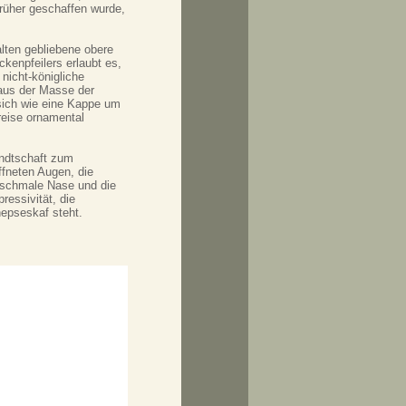
rüher geschaffen wurde,
lten gebliebene obere
kenpfeilers erlaubt es,
nicht-königliche
 aus der Masse der
 sich wie eine Kappe um
reise ornamental
andtschaft zum
ffneten Augen, die
e schmale Nase und die
essivität, die
epseskaf steht.