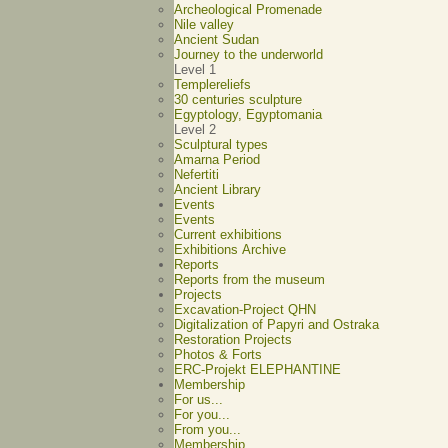
Archeological Promenade
Nile valley
Ancient Sudan
Journey to the underworld
Level 1
Templereliefs
30 centuries sculpture
Egyptology, Egyptomania
Level 2
Sculptural types
Amarna Period
Nefertiti
Ancient Library
Events
Events
Current exhibitions
Exhibitions Archive
Reports
Reports from the museum
Projects
Excavation-Project QHN
Digitalization of Papyri and Ostraka
Restoration Projects
Photos & Forts
ERC-Projekt ELEPHANTINE
Membership
For us...
For you...
From you...
Membership