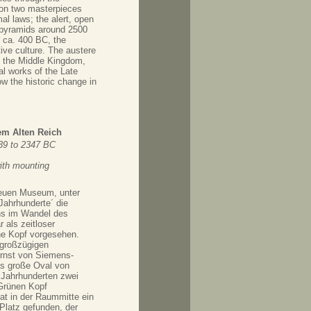
 on two masterpieces
al laws; the alert, open
e pyramids around 2500
o ca. 400 BC, the
ive culture. The austere
of the Middle Kingdom,
al works of the Late
w the historic change in
em Alten Reich
39 to 2347 BC
ith mounting
euen Museum, unter
Jahrhunderte´ die
ns im Wandel des
 als zeitloser
ne Kopf vorgesehen.
 großzügigen
Ernst von Siemens-
as große Oval von
g Jahrhunderten zwei
Grünen Kopf
hat in der Raummitte ein
Platz gefunden, der