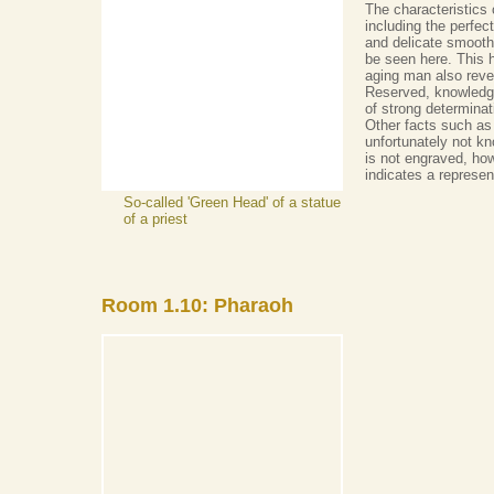
The characteristics 
including the perfect
and delicate smooth
be seen here. This h
aging man also reve
Reserved, knowledg
of strong determinat
Other facts such as
unfortunately not kn
is not engraved, ho
indicates a represent
So-called 'Green Head' of a statue
of a priest
Room 1.10: Pharaoh