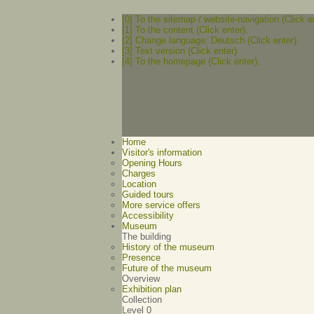
[0] To the sitemap / website-navigation (Click e
[1] To the content (Click enter).
[2] Change language: Deutsch (Click enter).
[3] Text version (Click enter)
[4] To the homepage (Click enter).
Home
Visitor's information
Opening Hours
Charges
Location
Guided tours
More service offers
Accessibility
Museum
The building
History of the museum
Presence
Future of the museum
Overview
Exhibition plan
Collection
Level 0