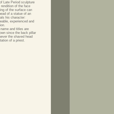
of Late Period sculpture
 rendition of the face
ing of the surface can
ead of a statue of an
als his character:
eable, experienced and
ion.
 name and titles are
own since the back pillar
wever the shaved head
ation of a priest.