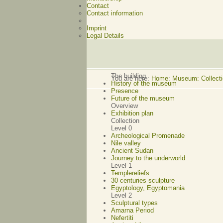
Contact
Contact information
Imprint
Legal Details
The building
You are here:
Home
:
Museum: Collectio
History of the museum
Presence
Future of the museum
Overview
Exhibition plan
Collection
Level 0
Archeological Promenade
Nile valley
Ancient Sudan
Journey to the underworld
Level 1
Templereliefs
30 centuries sculpture
Egyptology, Egyptomania
Level 2
Sculptural types
Amarna Period
Nefertiti