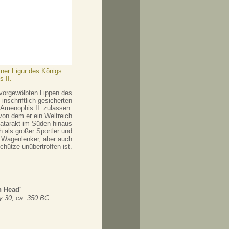
iner Figur des Königs
 II.
vorgewölbten Lippen des
inschriftlich gesicherten
s Amenophis II. zulassen.
von dem er ein Weltreich
Katarakt im Süden hinaus
h als großer Sportler und
r Wagenlenker, aber auch
chütze unübertroffen ist.
n Head'
y 30, ca. 350 BC