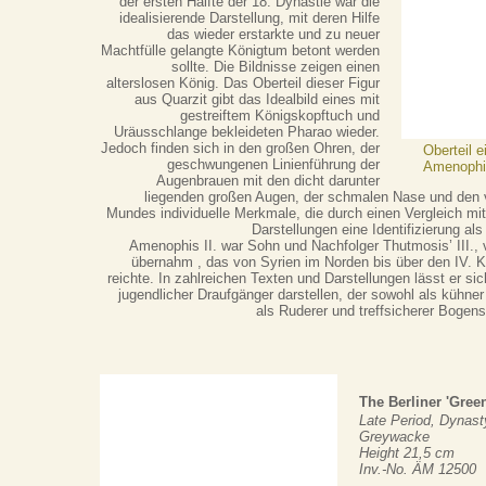
der ersten Hälfte der 18. Dynastie war die
idealisierende Darstellung, mit deren Hilfe
das wieder erstarkte und zu neuer
Machtfülle gelangte Königtum betont werden
sollte. Die Bildnisse zeigen einen
alterslosen König. Das Oberteil dieser Figur
aus Quarzit gibt das Idealbild eines mit
gestreiftem Königskopftuch und
Uräusschlange bekleideten Pharao wieder.
Jedoch finden sich in den großen Ohren, der
Oberteil e
geschwungenen Linienführung der
Amenophis
Augenbrauen mit den dicht darunter
liegenden großen Augen, der schmalen Nase und den 
Mundes individuelle Merkmale, die durch einen Vergleich mit 
Darstellungen eine Identifizierung al
Amenophis II. war Sohn und Nachfolger Thutmosis’ III., 
übernahm , das von Syrien im Norden bis über den IV. 
reichte. In zahlreichen Texten und Darstellungen lässt er sic
jugendlicher Draufgänger darstellen, der sowohl als kühne
als Ruderer und treffsicherer Bogens
The Berliner 'Gree
Late Period, Dynast
Greywacke
Height 21,5 cm
Inv.-No. ÄM 12500