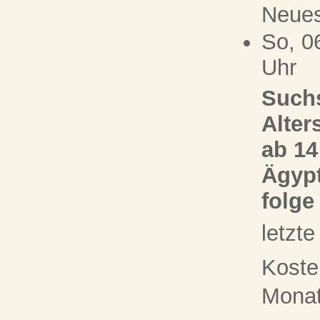
Neue
So, 0
Uhr
Suchs
Alter
ab 14
Ägypt
folge
letzt
Koste
Monat 