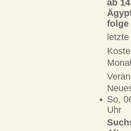
ab 14
Ägypt
folge
letzt
Koste
Monat 
Veran
Neue
So, 0
Uhr
Suchs