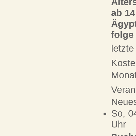
Alter
ab 14
Ägypt
folge
letzt
Koste
Monat 
Veran
Neue
So, 0
Uhr