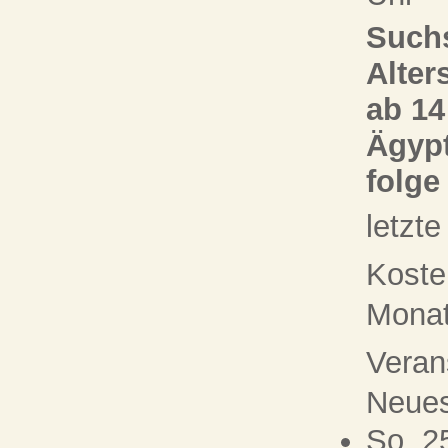
Suchs
Alter
ab 14
Ägypt
folge
letzt
Koste
Monat 
Veran
Neue
So, 2