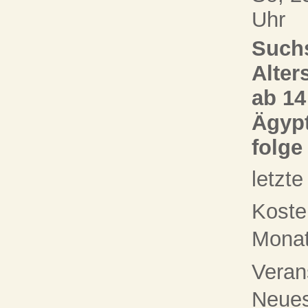
Uhr
Suchs
Alter
ab 14
Ägypt
folge
letzt
Koste
Monat 
Veran
Neue