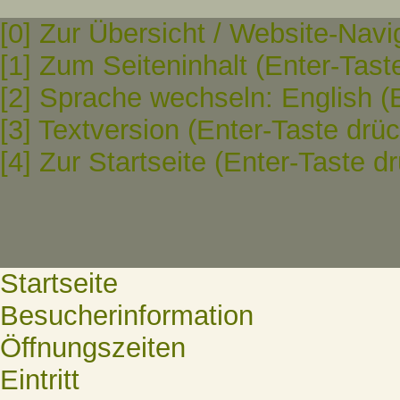
[0] Zur Übersicht / Website-Navi
[1] Zum Seiteninhalt (Enter-Tast
[2] Sprache wechseln: English (
[3] Textversion (Enter-Taste drü
[4] Zur Startseite (Enter-Taste d
Startseite
Besucherinformation
Öffnungszeiten
Eintritt