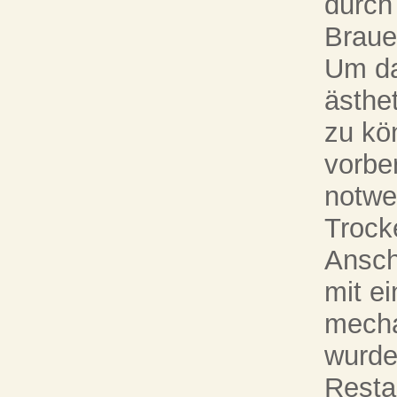
durch
Braue
Um da
ästhe
zu kö
vorber
notwe
Trock
Ansch
mit ei
mecha
wurde
Resta