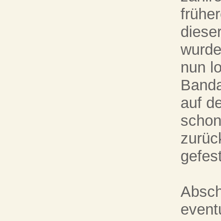
früher
diese
wurde
nun l
Banda
auf d
schon
zurück
gefes
Absch
event