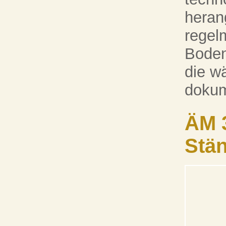
heran
regel
Boden
die w
dokum
ÄM 3
Stä