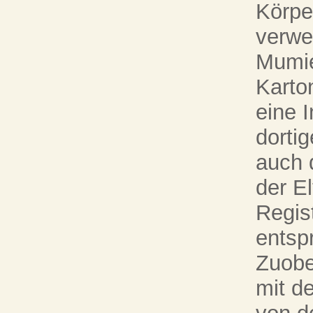
Körpe
verwe
Mumie 
Karto
eine I
dorti
auch 
der El
Regis
entsp
Zuobe
mit de