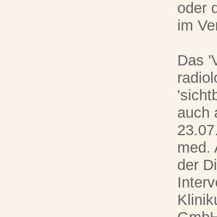
oder d
im Ve
Das '
radio
'sich
auch 
23.07
med. 
der D
Inter
Klini