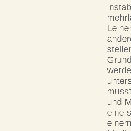
insta
mehrl
Leine
andere
stell
Grund
werde
unter
musst
und M
eine s
einem