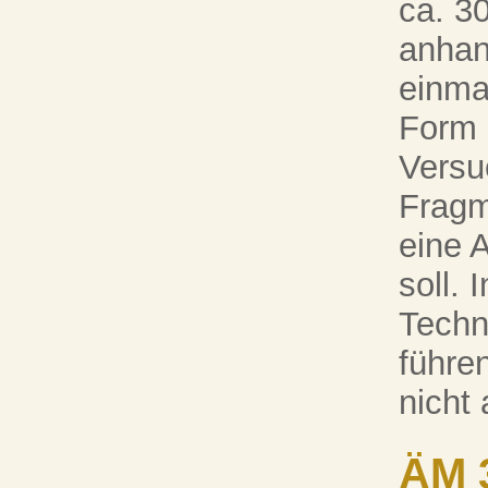
ca. 3
anhan
einma
Form 
Versu
Fragm
eine 
soll. 
Techn
führen
nicht
ÄM 3