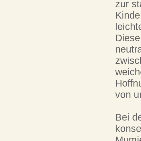
zur s
Kinde
leich
Diese
neutr
zwisc
weiche
Hoffn
von u
Bei d
konse
Mumie