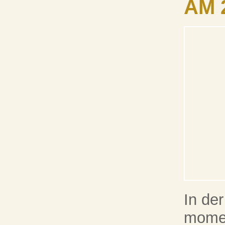
ÄM 
In der
momen