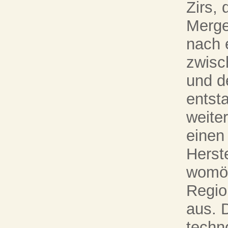
Zirs,
Merge
nach 
zwisc
und d
entst
weite
einen
Herst
womög
Region
aus. 
techn