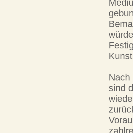
Mediu
gebun
Bemal
würde
Festig
Kunst
Nach 
sind 
wiede
zurüc
Vorau
zahlr