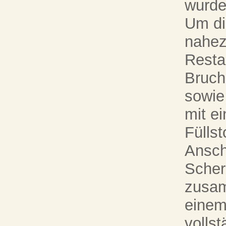
wurde
Um di
nahez
Resta
Bruch
sowie
mit e
Fülls
Ansch
Scher
zusam
einem
volls