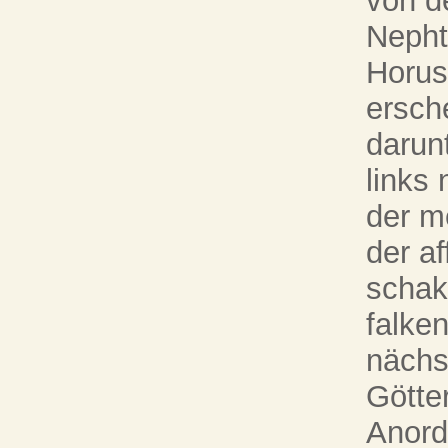
von d
Nepht
Horus
ersch
darun
links
der m
der af
schak
falke
nächs
Götter
Anord