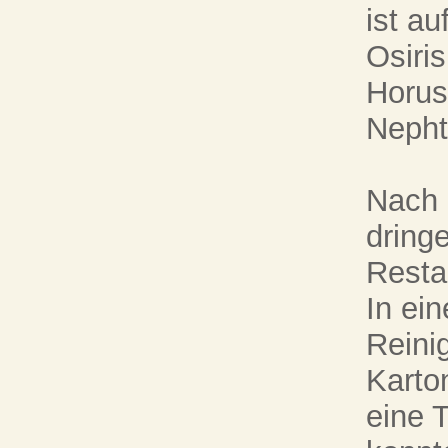
ist au
Osiris
Horus,
Nepht
Nach 
dring
Resta
In ei
Reini
Karto
eine 