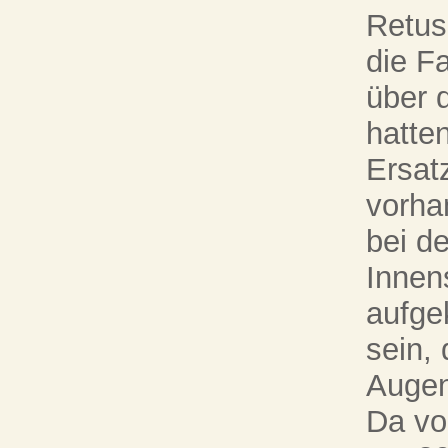
Retus
die F
über 
hatten
Ersat
vorha
bei d
Innen
aufge
sein,
Augen
Da vo