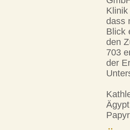
GmbH,
Klini
dass 
Blick 
den Z
703 e
der E
Unter
Kathl
Ägypt
Papy