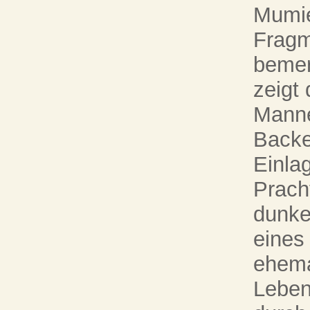
Mumie
Fragm
bemer
zeigt 
Manne
Backe
Einla
Prach
dunke
eines
ehema
Leben