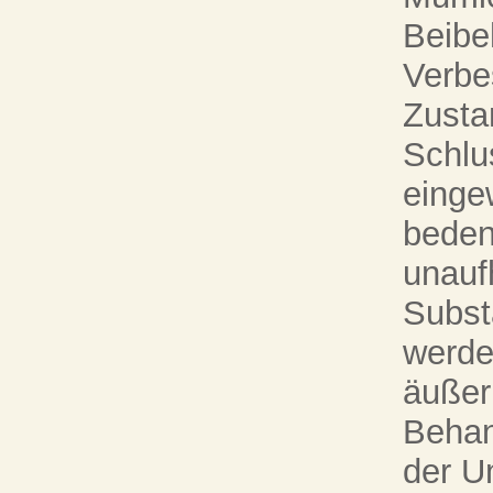
Beibe
Verbe
Zusta
Schlus
einge
beden
unauf
Subst
werde
äußer
Behan
der U