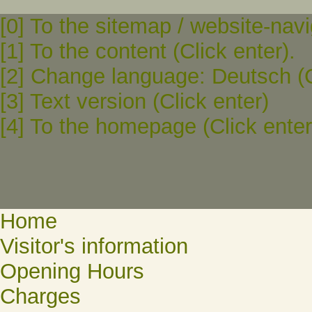
[0] To the sitemap / website-navi
[1] To the content (Click enter).
[2] Change language: Deutsch (C
[3] Text version (Click enter)
[4] To the homepage (Click enter
Home
Visitor's information
Opening Hours
Charges