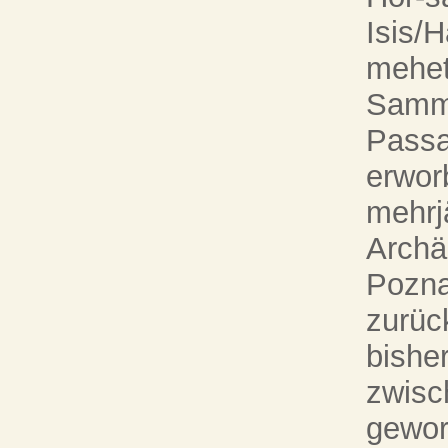
Isis/H
mehet
Samm
Passa
erwor
mehrj
Archä
Pozna
zurüc
bishe
zwisc
gewor