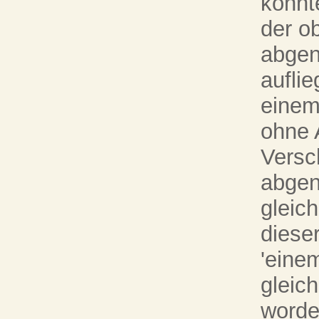
konnt
der o
abgen
aufli
einem
ohne 
Versc
abgen
gleic
dieser
'einem
gleich
worde