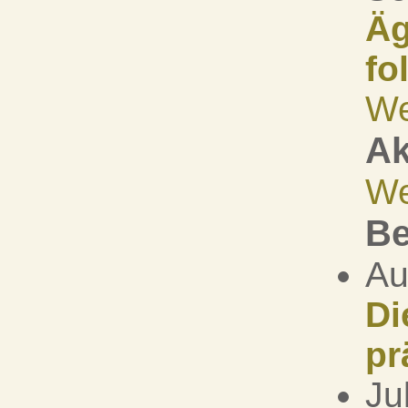
Äg
fo
We
Ak
We
Be
Au
Di
pr
Ju