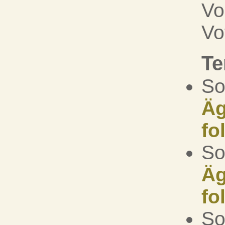
Vo
Vo
Te
So
Äg
fo
So
Äg
fo
So