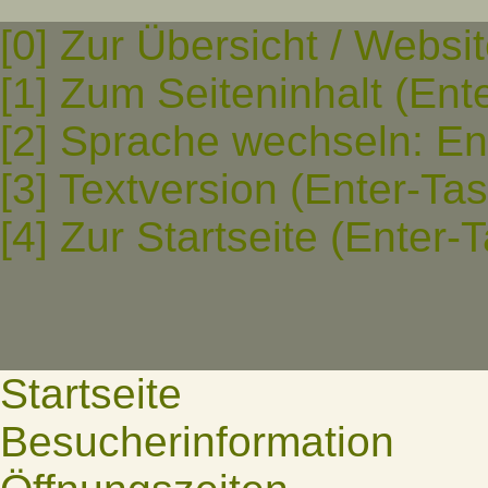
[0] Zur Übersicht / Websi
[1] Zum Seiteninhalt (Ent
[2] Sprache wechseln: En
[3] Textversion (Enter-Ta
[4] Zur Startseite (Enter-
Startseite
Besucherinformation