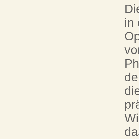
Di
in
Op
vo
Ph
de
di
pr
Wi
da