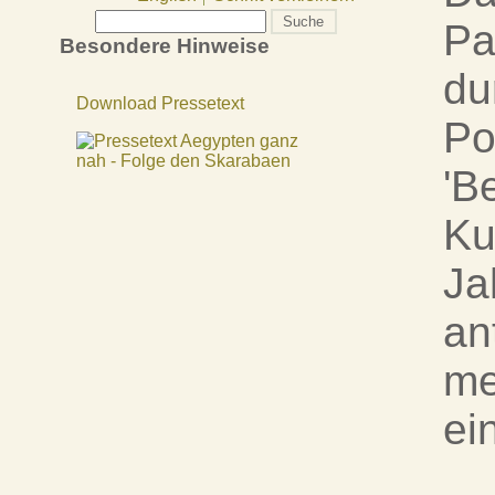
Pa
Besondere Hinweise
du
Download Pressetext
Po
'B
Ku
Ja
an
me
ei