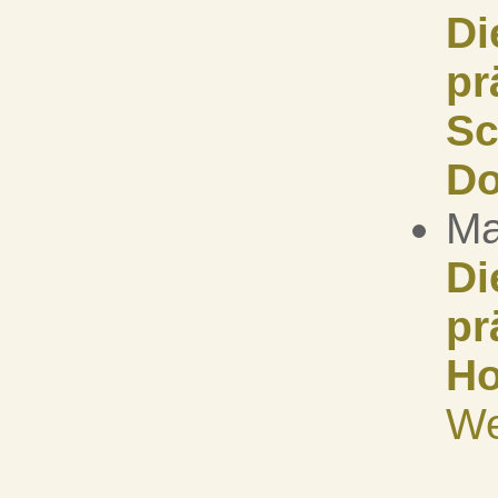
Di
pr
Sc
Do
Ma
Di
pr
Ho
We