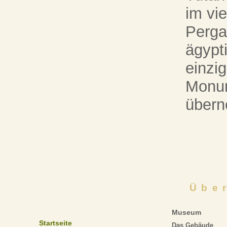
im vie
Perg
ägypt
einzig
Monum
über
Übe
Museum
Startseite
Das Gebäude