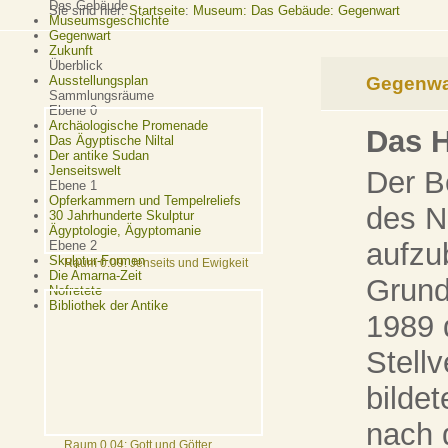
Das Gebäude
Sie sind hier:
Startseite
:
Museum: Das Gebäude: Gegenwart
Museumsgeschichte
Gegenwart
Zukunft
Überblick
Gegenwa
Ausstellungsplan
Sammlungsräume
Ebene 0
Archäologische Promenade
Das 
Das Ägyptische Niltal
Der antike Sudan
Jenseitswelt
Der B
Ebene 1
Opferkammern und Tempelreliefs
des N
30 Jahrhunderte Skulptur
Ägyptologie, Ägyptomanie
aufzu
Ebene 2
Skulptur-Formen
Raum 0.09: Jenseits und Ewigkeit
Die Amarna-Zeit
Grund
Nofretete
Bibliothek der Antike
1989 
Stellv
bilde
nach 
Raum 0.04: Gott und Götter