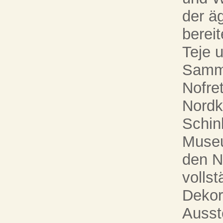
der ä
bereit
Teje 
Samml
Nofret
Nordk
Schin
Museu
den N
vollst
Dekor
Ausst