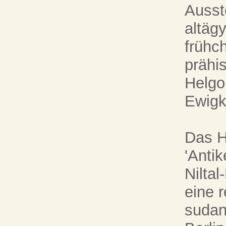
Ausst
altäg
frühc
prähi
Helgo
Ewigke
Das H
'Anti
Nilta
eine 
sudan