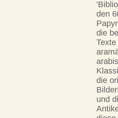
'Bibli
den 6
Papyr
die b
Texte
aramä
arabi
Klassi
die o
Bilde
und d
Antik