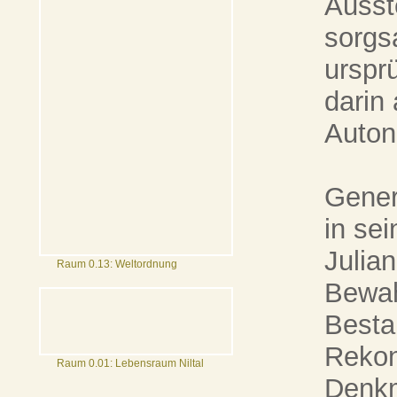
Ausst
sorgs
urspr
darin
Auton
Gener
in se
Julia
Raum 0.13: Weltordnung
Bewah
Besta
Rekon
Raum 0.01: Lebensraum Niltal
Denkm