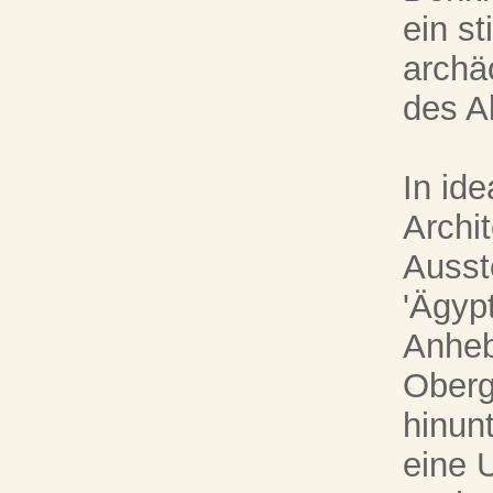
ein s
archä
des Al
In id
Archi
Ausst
'Ägyp
Anheb
Oberg
hinunt
eine 