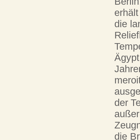
Berli
erhäl
die la
Relie
Tempe
Ägypt
Jahre
meroi
ausge
der Te
außer
Zeugn
die B