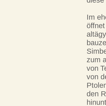
diese
Im eh
öffnet
altäg
bauze
Simbe
zum a
von T
von d
Ptole
den R
hinunt