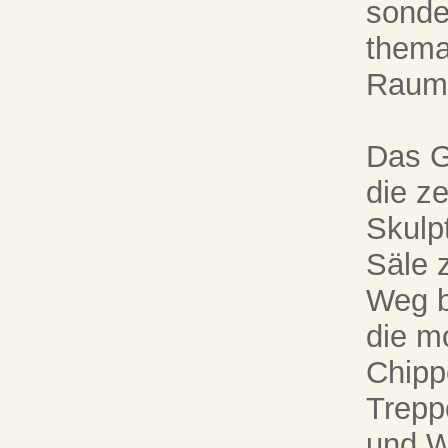
sonder
thema
Raumf
Das G
die z
Skulp
Säle z
Weg b
die m
Chippe
Trepp
und W