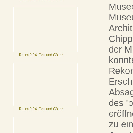
Musee
Museu
Archi
Chipp
der M
Raum 0.04: Gott und Götter
konnte
Rekon
Ersch
Absag
des '
Raum 0.04: Gott und Götter
eröff
zu ei