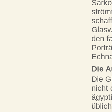
Sarko
ström
schaff
Glasw
den f
Portr
Echna
Die A
Die G
nicht
ägypt
üblich