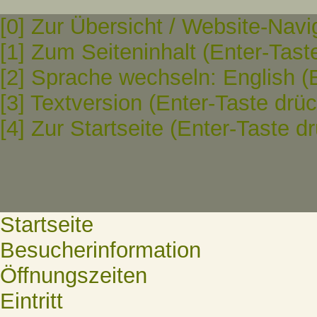
[0] Zur Übersicht / Website-Navi
[1] Zum Seiteninhalt (Enter-Tast
[2] Sprache wechseln: English (
[3] Textversion (Enter-Taste drü
[4] Zur Startseite (Enter-Taste d
Startseite
Besucherinformation
Öffnungszeiten
Eintritt