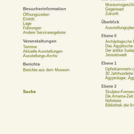
Museumsgeschi
Besucherinformation
Gegenwart
Zukunft
Öffnungszeiten
Eintritt
Überblick
Lage
Ausstellungspla
Führungen
Andere Serviceangebote
Ebene 0
Veranstaltungen
Archäologische
Das Ägyptische N
Termine
Der antike Suda
Aktuelle Ausstellungen
Jenseitswelt
Ausstellungs-Archiv
Ebene 1
Berichte
Opferkammern un
Berichte aus dem Museum
30 Jahrhunderte
Ägyptologie, Äg
Ebene 2
Suche
Skulptur-Formen
Die Amarna-Zeit
Nofretete
Bibliothek der A