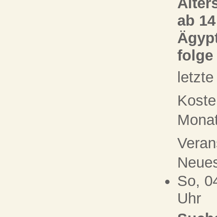
Alter
ab 14
Ägypt
folge
letzt
Koste
Monat 
Veran
Neue
So, 0
Uhr