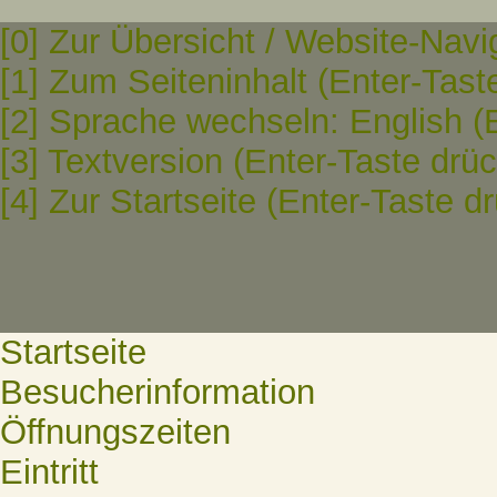
[0] Zur Übersicht / Website-Navi
[1] Zum Seiteninhalt (Enter-Tast
[2] Sprache wechseln: English (
[3] Textversion (Enter-Taste drü
[4] Zur Startseite (Enter-Taste d
Startseite
Besucherinformation
Öffnungszeiten
Eintritt