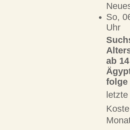
Neue
So, 0
Uhr
Suchs
Alter
ab 14
Ägypt
folge
letzt
Koste
Monat 