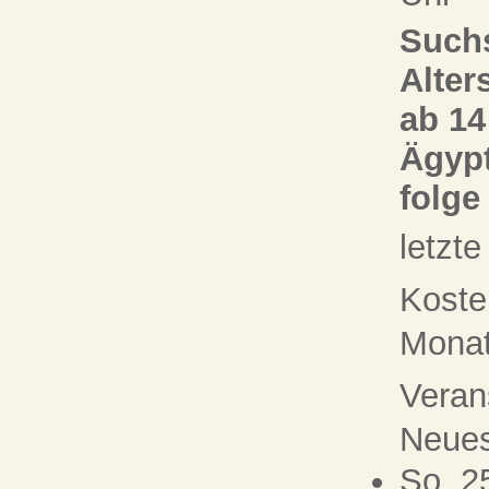
Suchs
Alter
ab 14
Ägypt
folge
letzt
Koste
Monat 
Veran
Neue
So, 2