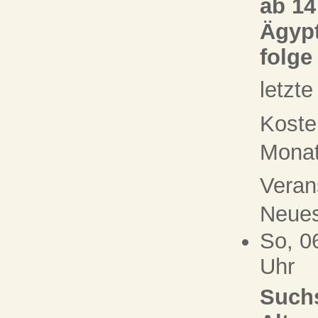
ab 14
Ägypt
folge
letzt
Koste
Monat 
Veran
Neue
So, 0
Uhr
Suchs