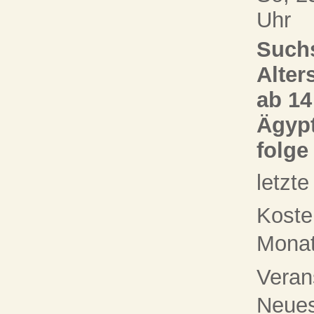
Uhr
Suchs
Alter
ab 14
Ägypt
folge
letzt
Koste
Monat 
Veran
Neue