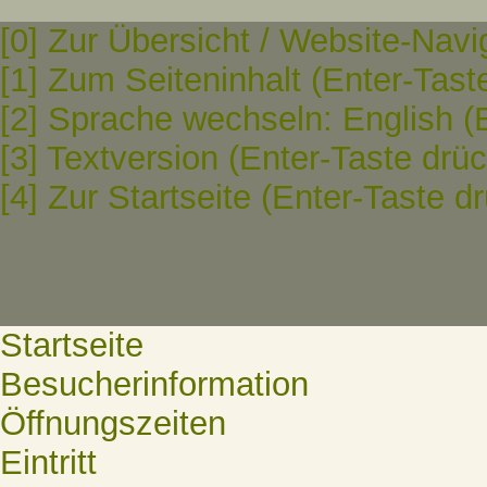
[0] Zur Übersicht / Website-Navi
[1] Zum Seiteninhalt (Enter-Tast
[2] Sprache wechseln: English (
[3] Textversion (Enter-Taste drü
[4] Zur Startseite (Enter-Taste d
Startseite
Besucherinformation
Öffnungszeiten
Eintritt