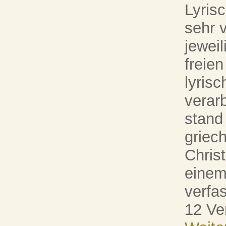
Lyris
sehr 
jeweil
freie
lyris
verar
stand
griech
Chris
einem
verfa
12 Ve