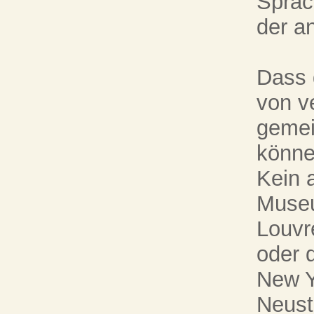
Sprac
der a
Dass 
von v
gemei
könne
Kein 
Museu
Louvr
oder 
New Y
Neust