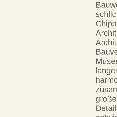
Bauwe
schli
Chippe
Archi
Archi
Bauve
Musee
lange
harmo
zusam
großen
Detai