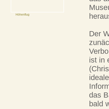
Muse
herau
Höhenflug
Der W
zunäc
Verbo
ist in
(Chris
ideale
Inform
das B
bald w