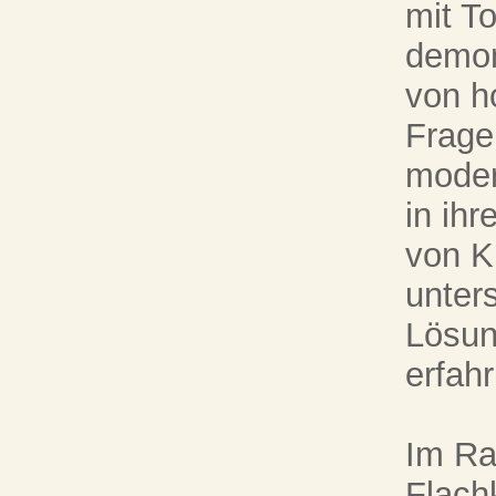
mit T
demon
von ho
Frage
moder
in ih
von Ku
unter
Lösun
erfah
Im Ra
Flach