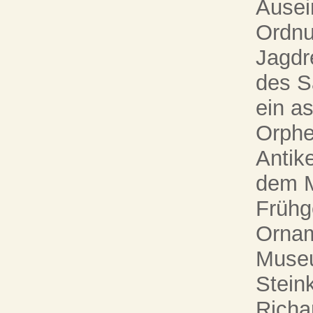
Ausei
Ordnu
Jagdr
des S
ein a
Orphe
Antik
dem M
Frühge
Ornam
Museu
Stein
Richa