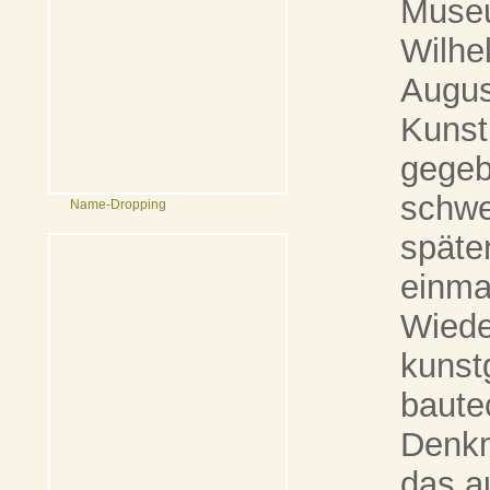
Museu
Wilhe
August
Kunst
gegeb
schwe
Name-Dropping
späte
einma
Wiede
kunst
baute
Denkm
das a