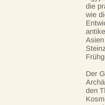
die p
wie d
Entwi
antik
Asien
Stein
Frühg
Der Gr
Archä
den T
Kosmo