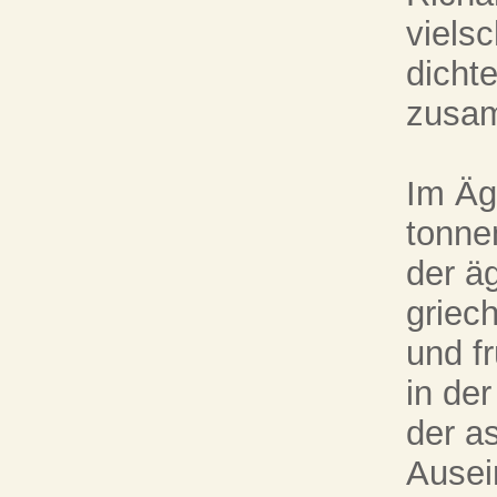
viels
dicht
zusam
Im Äg
tonne
der ä
griec
und fr
in de
der a
Ausei