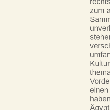
recht
zum a
Samml
unver
stehen
versc
umfan
Kultu
thema
Vorde
einen 
haben
Ägypt