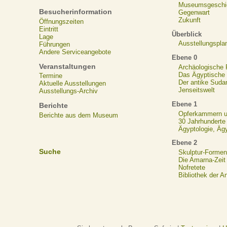
Museumsgeschi
Besucherinformation
Gegenwart
Zukunft
Öffnungszeiten
Eintritt
Überblick
Lage
Ausstellungspla
Führungen
Andere Serviceangebote
Ebene 0
Veranstaltungen
Archäologische
Das Ägyptische N
Termine
Der antike Suda
Aktuelle Ausstellungen
Jenseitswelt
Ausstellungs-Archiv
Ebene 1
Berichte
Opferkammern un
Berichte aus dem Museum
30 Jahrhunderte
Ägyptologie, Äg
Ebene 2
Suche
Skulptur-Formen
Die Amarna-Zeit
Nofretete
Bibliothek der A