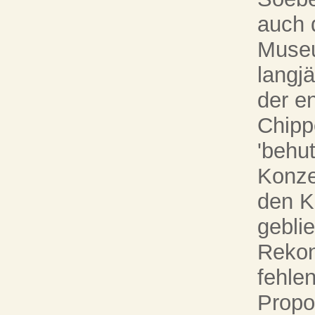
auch 
Museu
langj
der e
Chipp
'behu
Konze
den K
gebli
Rekon
fehle
Propo