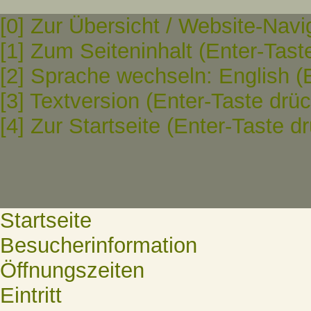
[0] Zur Übersicht / Website-Navi
[1] Zum Seiteninhalt (Enter-Tast
[2] Sprache wechseln: English (
[3] Textversion (Enter-Taste drü
[4] Zur Startseite (Enter-Taste d
Startseite
Besucherinformation
Öffnungszeiten
Eintritt