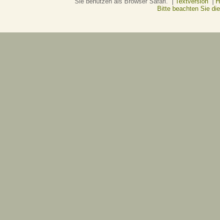
Sie benutzen als Browser Safari. |
Textversion
|
H
Bitte beachten Sie d