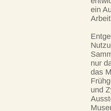
entwic
ein A
Arbei
Entge
Nutzu
Samml
nur d
das M
Frühg
und Z
Ausst
Museu