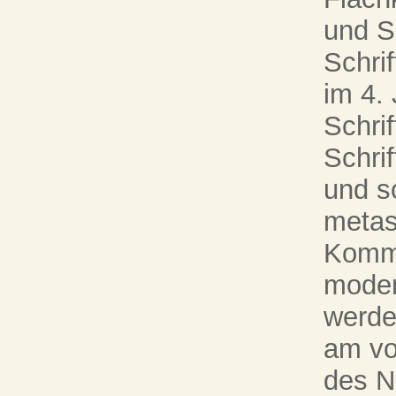
und S
Schri
im 4. 
Schri
Schri
und sc
metas
Kommu
modem
werde
am vo
des N