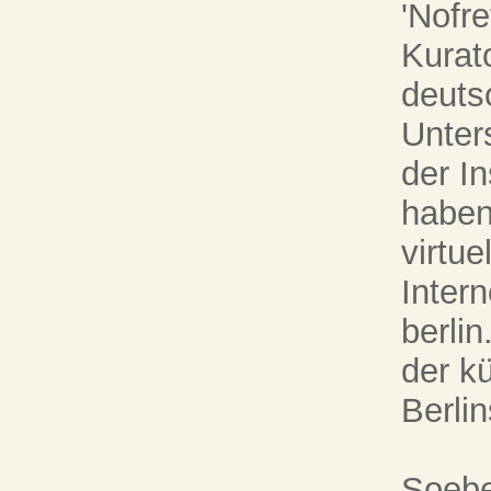
'Nofre
Kurat
deuts
Unter
der I
haben
virtue
Inter
berli
der kü
Berlin
Soebe