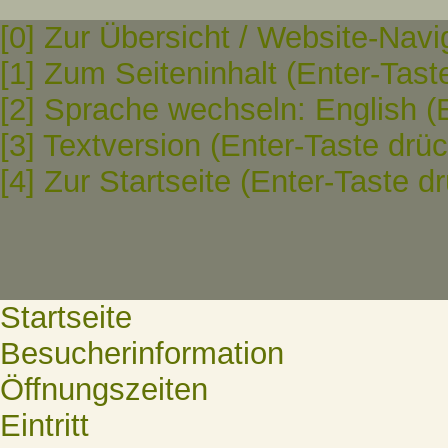
[0] Zur Übersicht / Website-Navi
[1] Zum Seiteninhalt (Enter-Tast
[2] Sprache wechseln: English (
[3] Textversion (Enter-Taste drü
[4] Zur Startseite (Enter-Taste d
Startseite
Besucherinformation
Öffnungszeiten
Eintritt