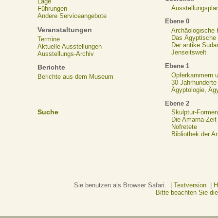
Lage
Ausstellungspla
Führungen
Andere Serviceangebote
Ebene 0
Veranstaltungen
Archäologische
Das Ägyptische N
Termine
Der antike Suda
Aktuelle Ausstellungen
Jenseitswelt
Ausstellungs-Archiv
Ebene 1
Berichte
Opferkammern un
Berichte aus dem Museum
30 Jahrhunderte
Ägyptologie, Äg
Ebene 2
Suche
Skulptur-Formen
Die Amarna-Zeit
Nofretete
Bibliothek der A
Sie benutzen als Browser Safari. |
Textversion
|
H
Bitte beachten Sie d