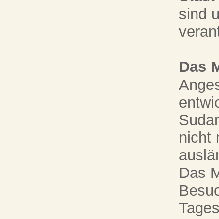
sind 
verant
Das 
Anges
entwi
Sudan
nicht
auslä
Das M
Besuc
Tages