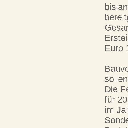
bisla
bereit
Gesam
Erstei
Euro 
Bauvo
solle
Die F
für 2
im Jah
Sonde