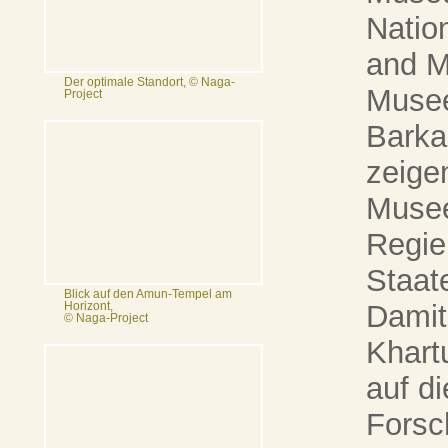
Nation
and M
Der optimale Standort, © Naga-
Musee
Project
Barka
zeige
Musee
Regie
Staat
Blick auf den Amun-Tempel am
Damit
Horizont,
© Naga-Project
Khart
auf di
Forsch