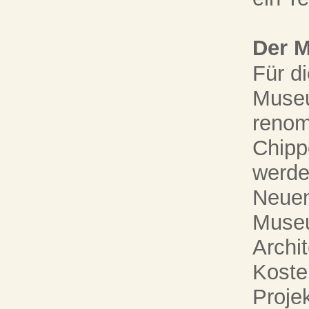
Der 
Für d
Museu
renom
Chipp
werde
Neuen
Museum
Archi
Koste
Projek