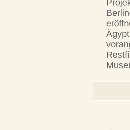
Proje
Berli
eröff
Ägypt
voran
Restf
Museu