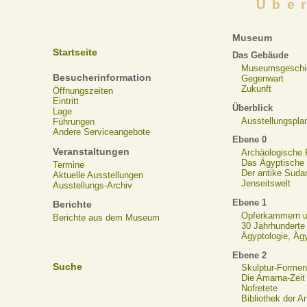
Übe
Museum
Startseite
Das Gebäude
Museumsgeschi
Besucherinformation
Gegenwart
Zukunft
Öffnungszeiten
Eintritt
Überblick
Lage
Ausstellungspla
Führungen
Andere Serviceangebote
Ebene 0
Veranstaltungen
Archäologische
Das Ägyptische N
Termine
Der antike Suda
Aktuelle Ausstellungen
Jenseitswelt
Ausstellungs-Archiv
Ebene 1
Berichte
Opferkammern un
Berichte aus dem Museum
30 Jahrhunderte
Ägyptologie, Äg
Ebene 2
Suche
Skulptur-Formen
Die Amarna-Zeit
Nofretete
Bibliothek der A