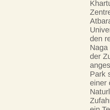
Khart
Zentr
Atbar
Univer
den r
Naga 
der Z
anges
Park 
einer 
Natur
Zufah
ein Te