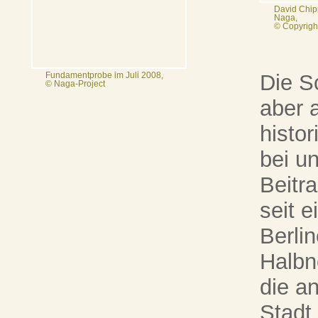
David Chipp
Naga,
© Copyrigh
Die S
Fundamentprobe im Juli 2008,
© Naga-Project
aber 
histor
bei u
Beitr
seit 
Berlin
Halbn
die an
Stadt 