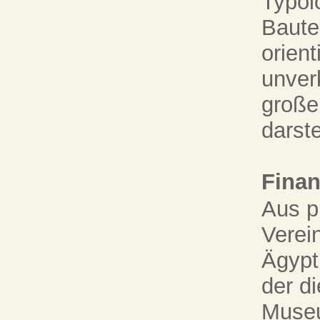
Typolo
Baute
orien
unver
große
darste
Finan
Aus p
Verei
Ägypt
der d
Museu