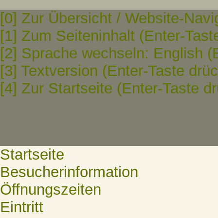
[0] Zur Übersicht / Website-Navi
[1] Zum Seiteninhalt (Enter-Tast
[2] Sprache wechseln: English (
[3] Textversion (Enter-Taste drü
[4] Zur Startseite (Enter-Taste d
Startseite
Besucherinformation
Öffnungszeiten
Eintritt