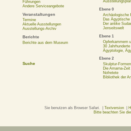
Ausstellungspla
Führungen
Andere Serviceangebote
Ebene 0
Veranstaltungen
Archäologische
Das Ägyptische N
Termine
Der antike Suda
Aktuelle Ausstellungen
Jenseitswelt
Ausstellungs-Archiv
Ebene 1
Berichte
Opferkammern un
Berichte aus dem Museum
30 Jahrhunderte
Ägyptologie, Äg
Ebene 2
Suche
Skulptur-Formen
Die Amarna-Zeit
Nofretete
Bibliothek der A
Sie benutzen als Browser Safari. |
Textversion
|
H
Bitte beachten Sie d