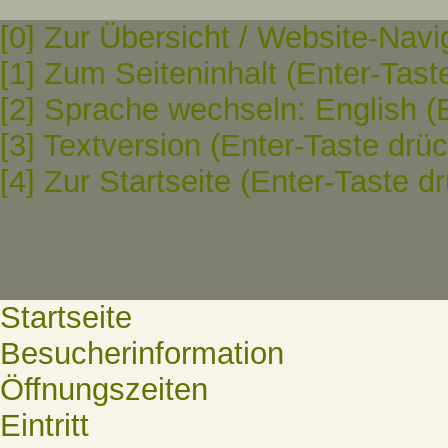
[0] Zur Übersicht / Website-Navi
[1] Zum Seiteninhalt (Enter-Tast
[2] Sprache wechseln: English (
[3] Textversion (Enter-Taste drü
[4] Zur Startseite (Enter-Taste d
Startseite
Besucherinformation
Öffnungszeiten
Eintritt