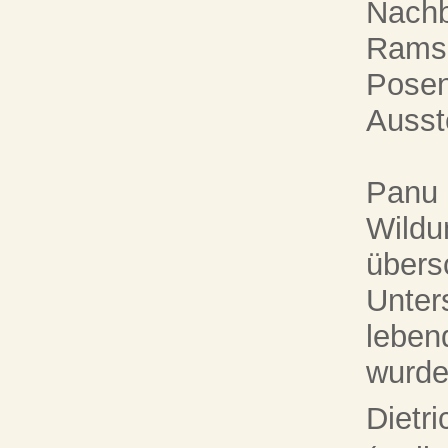
Nachb
Ramse
Posen
Ausst
Panu 
Wildu
übersc
Unter
leben
wurde
Dietr