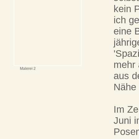
kein 
ich g
eine 
jähri
'Spaz
mehr 
Malerei 2
aus d
Nähe 
Im Ze
Juni 
Posen