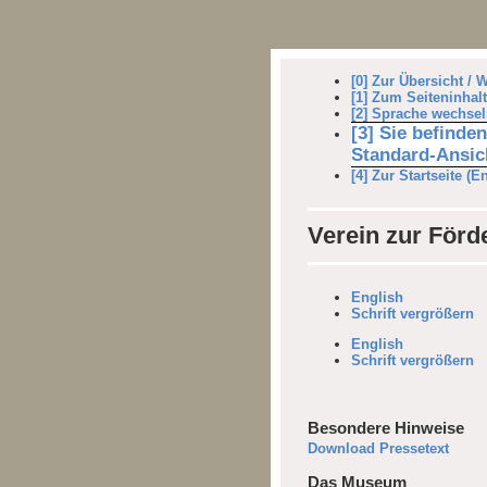
[0] Zur Übersicht / 
[1] Zum Seiteninhalt
[2] Sprache wechsel
[3] Sie befinde
Standard-Ansich
[4] Zur Startseite (E
Verein zur För
English
Schrift vergrößern
English
Schrift vergrößern
Besondere Hinweise
Download Pressetext
Das Museum