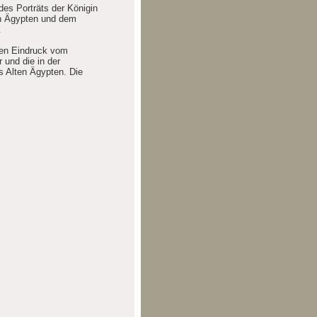
es Porträts der Königin
in Ägypten und dem
.
inen Eindruck vom
und die in der
es Alten Ägypten. Die