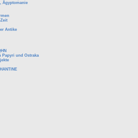
e, Ägyptomanie
ormen
Zeit
er Antike
QHN
n Papyri und Ostraka
jekte
PHANTINE