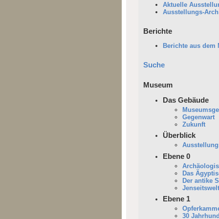
Aktuelle Ausstell
Ausstellungs-Arch
Berichte
Berichte aus dem
Suche
Museum
Das Gebäude
Museumsges
Gegenwart
Zukunft
Überblick
Ausstellung
Ebene 0
Archäologi
Das Ägyptis
Der antike 
Jenseitswel
Ebene 1
Opferkamme
30 Jahrhund