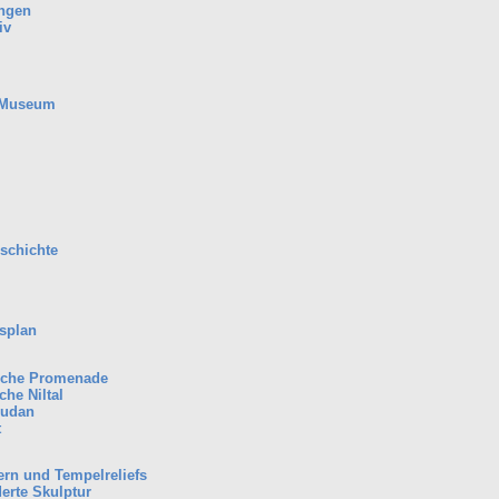
ungen
iv
 Museum
chichte
splan
sche Promenade
che Niltal
Sudan
t
rn und Tempelreliefs
erte Skulptur