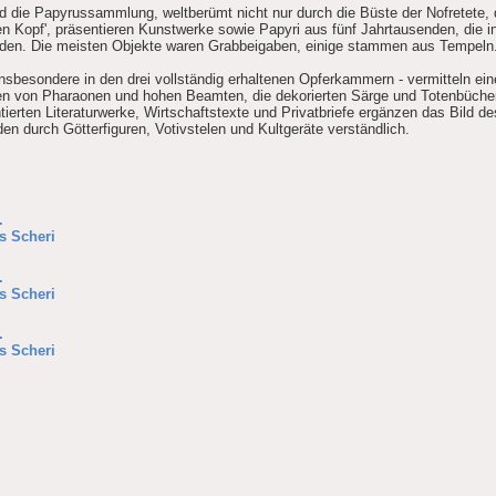
ie Papyrussammlung, weltberümt nicht nur durch die Büste der Nofretete, d
en Kopf', präsentieren Kunstwerke sowie Papyri aus fünf Jahrtausenden, die 
den. Die meisten Objekte waren Grabbeigaben, einige stammen aus Tempeln
 insbesondere in den drei vollständig erhaltenen Opferkammern - vermitteln e
en von Pharaonen und hohen Beamten, die dekorierten Särge und Totenbücher 
entierten Literaturwerke, Wirtschaftstexte und Privatbriefe ergänzen das Bild d
den durch Götterfiguren, Votivstelen und Kultgeräte verständlich.
.
s Scheri
.
s Scheri
.
s Scheri