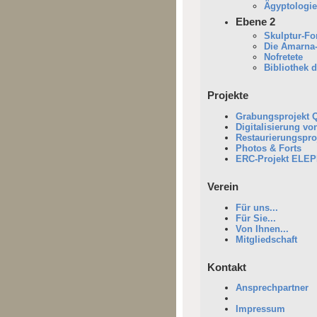
Ägyptologi
Ebene 2
Skulptur-F
Die Amarna-
Nofretete
Bibliothek d
Projekte
Grabungsprojekt 
Digitalisierung vo
Restaurierungspro
Photos & Forts
ERC-Projekt ELE
Verein
Für uns...
Für Sie...
Von Ihnen...
Mitgliedschaft
Kontakt
Ansprechpartner
Impressum