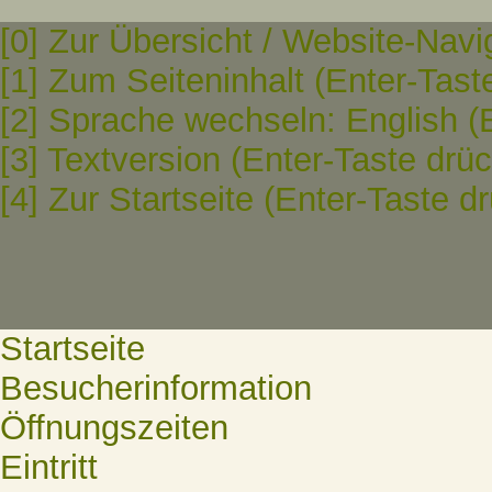
[0] Zur Übersicht / Website-Navi
[1] Zum Seiteninhalt (Enter-Tast
[2] Sprache wechseln: English (
[3] Textversion (Enter-Taste drü
[4] Zur Startseite (Enter-Taste d
Startseite
Besucherinformation
Öffnungszeiten
Eintritt