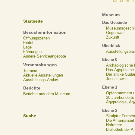
Übe
Museum
Startseite
Das Gebäude
Museumsgeschi
Besucherinformation
Gegenwart
Zukunft
Öffnungszeiten
Eintritt
Überblick
Lage
Ausstellungspla
Führungen
Andere Serviceangebote
Ebene 0
Veranstaltungen
Archäologische
Das Ägyptische N
Termine
Der antike Suda
Aktuelle Ausstellungen
Jenseitswelt
Ausstellungs-Archiv
Ebene 1
Berichte
Opferkammern un
Berichte aus dem Museum
30 Jahrhunderte
Ägyptologie, Äg
Ebene 2
Suche
Skulptur-Formen
Die Amarna-Zeit
Nofretete
Bibliothek der A