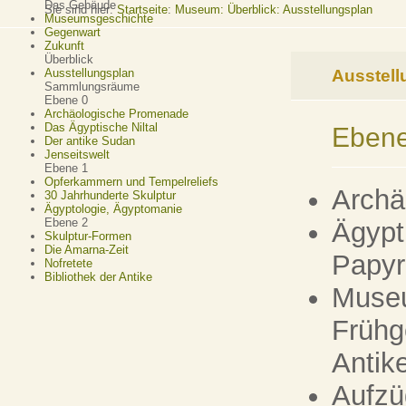
Das Gebäude
Sie sind hier:
Startseite
:
Museum: Überblick: Ausstellungsplan
Museumsgeschichte
Gegenwart
Zukunft
Überblick
Ausstell
Ausstellungsplan
Sammlungsräume
Ebene 0
Archäologische Promenade
Das Ägyptische Niltal
Ebene
Der antike Sudan
Jenseitswelt
Ebene 1
Opferkammern und Tempelreliefs
Archä
30 Jahrhunderte Skulptur
Ägyptologie, Ägyptomanie
Ebene 2
Ägypt
Skulptur-Formen
Die Amarna-Zeit
Papy
Nofretete
Bibliothek der Antike
Museu
Frühg
Anti
Aufzü