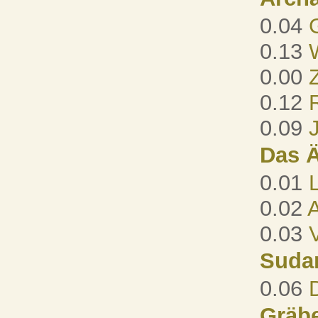
0.04
0.13
0.00
0.12
0.09
Das Ä
0.01
0.02
A
0.03
Suda
0.06
Gräbe