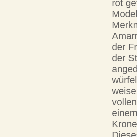
rot g
Model
Merkm
Amarn
der F
der S
anged
würfe
weise
volle
einem
Krone
Dieses