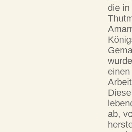
die i
Thutm
Amarn
König
Gemah
wurde
einen 
Arbei
Diese
leben
ab, v
herste