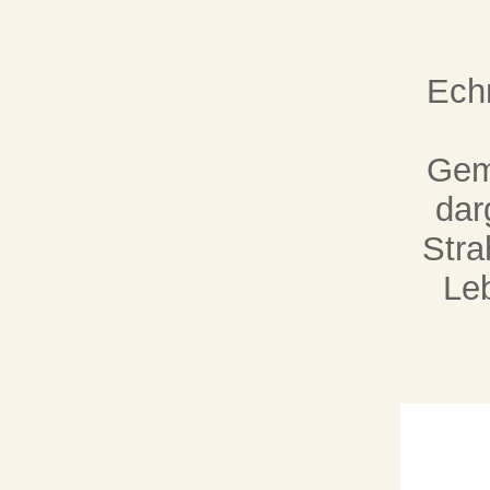
Echn
Gem
dar
Stra
Le