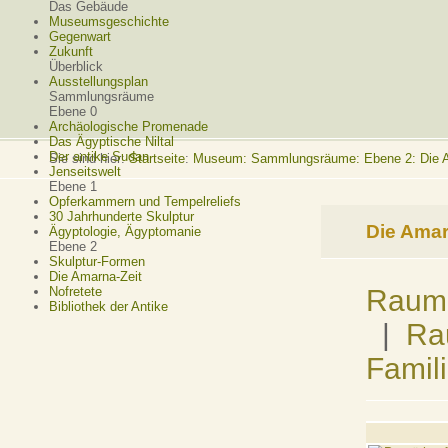
Das Gebäude
Museumsgeschichte
Gegenwart
Zukunft
Überblick
Ausstellungsplan
Sammlungsräume
Ebene 0
Archäologische Promenade
Das Ägyptische Niltal
Der antike Sudan
Sie sind hier:
Startseite
:
Museum: Sammlungsräume: Ebene 2: Die A
Jenseitswelt
Ebene 1
Opferkammern und Tempelreliefs
30 Jahrhunderte Skulptur
Die Amar
Ägyptologie, Ägyptomanie
Ebene 2
Skulptur-Formen
Die Amarna-Zeit
Raum 
Nofretete
Bibliothek der Antike
|
Ra
Famil