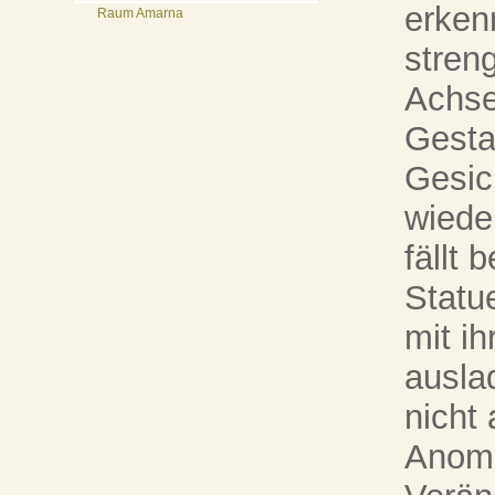
erken
Raum Amarna
stren
Achse
Gesta
Gesic
wiede
fällt 
Statu
mit ih
ausla
nicht
Anoma