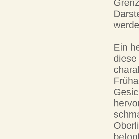
Grenz
Darst
werde
Ein h
diese 
chara
Früha
Gesich
hervo
schma
Oberl
beton