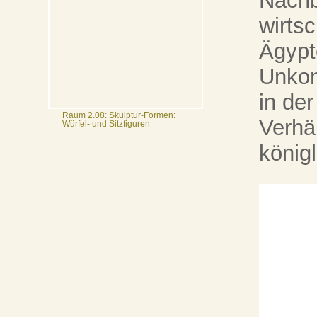
Nachb
wirts
Ägypt
Unkon
in de
Raum 2.08: Skulptur-Formen:
Verhä
Würfel- und Sitzfiguren
könig