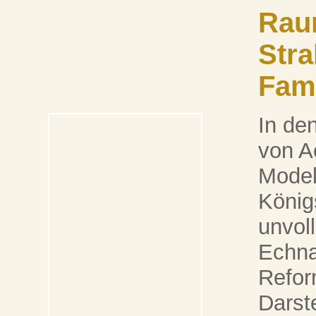
Raum
Stra
Fami
In de
von A
Model
Königs
unvol
Echna
Refor
Darste