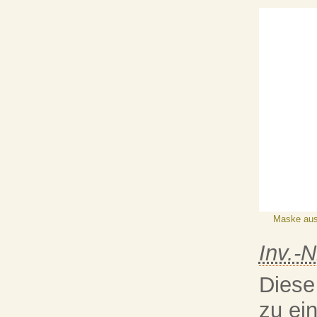
Maske au
Inv.-N
Diese
zu ei