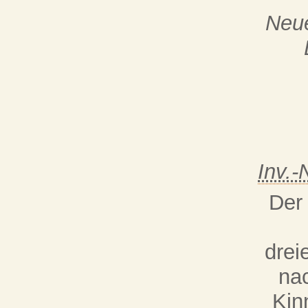
Neue
Inv.-
Der
drei
na
Kin