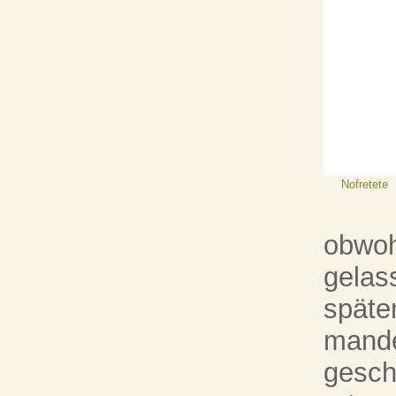
Nofretete
obwoh
gelas
späte
mande
gesch