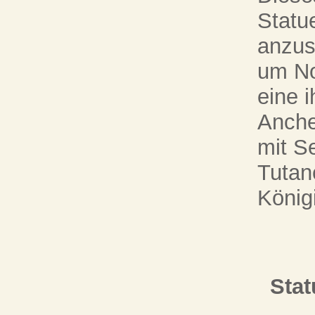
Statu
anzus
um No
eine i
Anche
mit S
Tutan
König
Stat