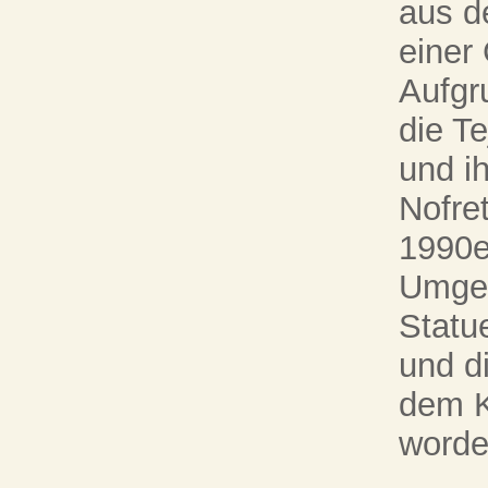
aus d
einer 
Aufgr
die T
und i
Nofre
1990e
Umges
Statu
und di
dem K
worde