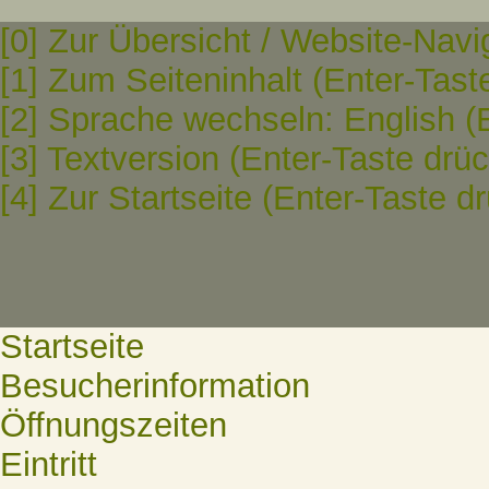
[0] Zur Übersicht / Website-Navi
[1] Zum Seiteninhalt (Enter-Tast
[2] Sprache wechseln: English (
[3] Textversion (Enter-Taste drü
[4] Zur Startseite (Enter-Taste d
Startseite
Besucherinformation
Öffnungszeiten
Eintritt