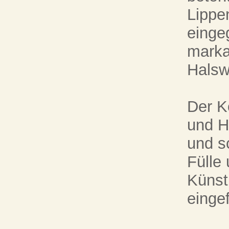
Lippe
einge
marka
Halsw
Der K
und H
und s
Fülle
Künstl
einge