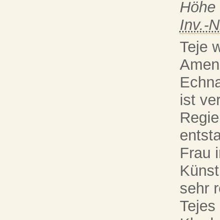
Höhe 
Inv.-N
Teje 
Ameno
Echna
ist ve
Regie
entst
Frau 
Künstl
sehr 
Tejes