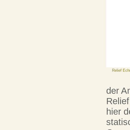
Relief Ech
der A
Relief
hier d
stati