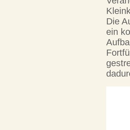
Verän
Klein
Die A
ein ko
Aufba
Fortf
gestr
dadur