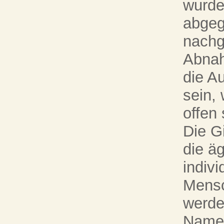
wurde
abgeg
nachg
Abna
die A
sein,
offen 
Die G
die ä
indivi
Mensc
werde
Namen