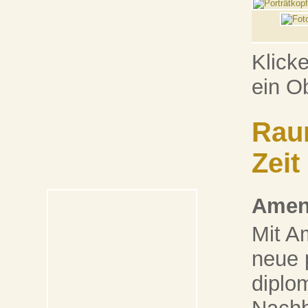
Klick
ein O
Rau
Zeit
Ameno
Mit A
neue p
diplo