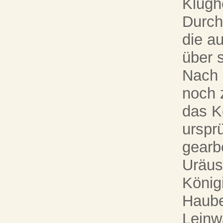
Klugh
Durch
die a
über 
Nach 
noch 
das K
ursprü
gearb
Uräus
König
Haube
Leinw