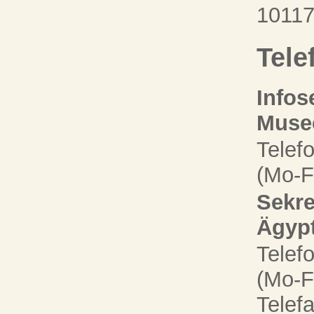
10117
Tele
Infos
Musee
Telef
(Mo-F
Sekre
Ägyp
Telef
(Mo-F
Telef