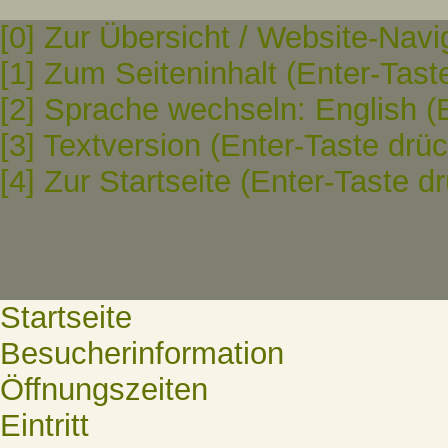
[0] Zur Übersicht / Website-Navi
[1] Zum Seiteninhalt (Enter-Tast
[2] Sprache wechseln: English (
[3] Textversion (Enter-Taste drü
[4] Zur Startseite (Enter-Taste d
Startseite
Besucherinformation
Öffnungszeiten
Eintritt