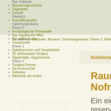
Das Gebäude
Museumsgeschichte
Gegenwart
Zukunft
Überblick
Ausstellungsplan
Sammlungsräume
Ebene 0
Archäologische Promenade
Das Ägyptische Niltal
Der antike Sudan
Sie sind hier:
Startseite
:
Museum: Sammlungsräume: Ebene 2: Nofre
Jenseitswelt
Ebene 1
Opferkammern und Tempelreliefs
30 Jahrhunderte Skulptur
Nofretet
Ägyptologie, Ägyptomanie
Ebene 2
Skulptur-Formen
Die Amarna-Zeit
Nofretete
Raum
Bibliothek der Antike
Nofr
Ein ei
reser