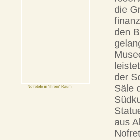
die G
finanz
den B
gelan
Musee
leiste
der S
Säle 
Nofretete in "ihrem" Raum
Südkup
Statu
aus A
Nofre