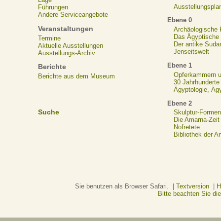
Ausstellungspla
Führungen
Andere Serviceangebote
Ebene 0
Veranstaltungen
Archäologische
Das Ägyptische N
Termine
Der antike Suda
Aktuelle Ausstellungen
Jenseitswelt
Ausstellungs-Archiv
Ebene 1
Berichte
Opferkammern un
Berichte aus dem Museum
30 Jahrhunderte
Ägyptologie, Äg
Ebene 2
Suche
Skulptur-Formen
Die Amarna-Zeit
Nofretete
Bibliothek der A
Sie benutzen als Browser Safari. |
Textversion
|
H
Bitte beachten Sie d