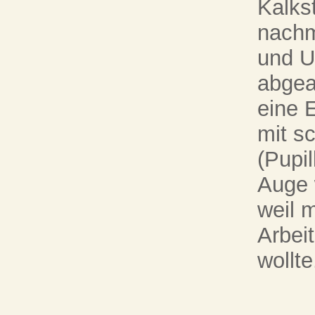
Kalks
nachm
und Un
abgea
eine E
mit s
(Pupil
Auge 
weil 
Arbei
wollte