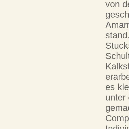
von d
gesch
Amarn
stand
Stuck
Schul
Kalks
erarbe
es kl
unter
gemac
Compu
Indivi