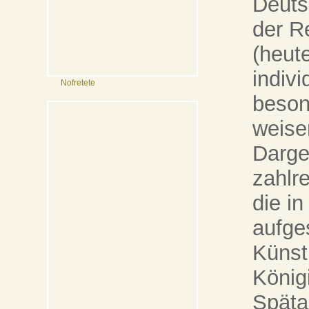
Deuts
der R
(heut
indiv
Nofretete
beson
weise
Darge
zahlr
die i
aufges
Künstl
Königi
Späta