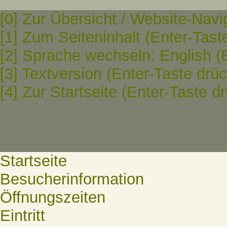
[0] Zur Übersicht / Website-Navi
[1] Zum Seiteninhalt (Enter-Tast
[2] Sprache wechseln: English (
[3] Textversion (Enter-Taste drü
[4] Zur Startseite (Enter-Taste d
Startseite
Besucherinformation
Öffnungszeiten
Eintritt