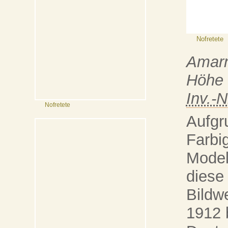
Nofretete
Amar
Höhe
Inv.-N
Nofretete
Aufgr
Farbig
Model
diese
Bildw
1912 