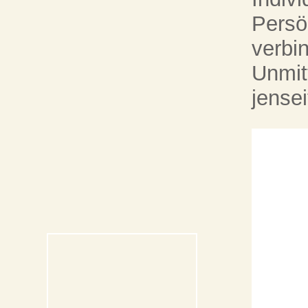
Persö
verbi
Unmit
jense