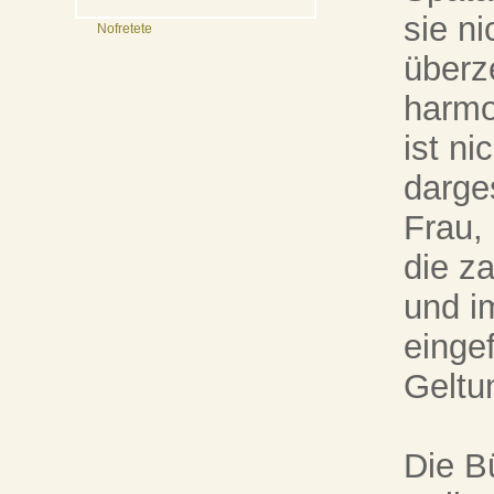
sie ni
Nofretete
überz
harmo
ist n
darges
Frau,
die z
und i
einge
Geltu
Die B