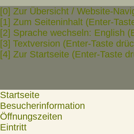
[0] Zur Übersicht / Website-Navi
[1] Zum Seiteninhalt (Enter-Tast
[2] Sprache wechseln: English (
[3] Textversion (Enter-Taste drü
[4] Zur Startseite (Enter-Taste d
Startseite
Besucherinformation
Öffnungszeiten
Eintritt