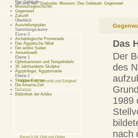
Das Gebäude
Sie sind hier:
Startseite
:
Museum: Das Gebäude: Gegenwart
Museumsgeschichte
Gegenwart
Zukunft
Überblick
Gegenwa
Ausstellungsplan
Sammlungsräume
Ebene 0
Archäologische Promenade
Das 
Das Ägyptische Niltal
Der antike Sudan
Jenseitswelt
Der B
Ebene 1
Opferkammern und Tempelreliefs
des N
30 Jahrhunderte Skulptur
Ägyptologie, Ägyptomanie
aufzu
Ebene 2
Skulptur-Formen
Raum 0.09: Jenseits und Ewigkeit
Die Amarna-Zeit
Grund
Nofretete
Bibliothek der Antike
1989 
Stellv
bilde
nach 
Raum 0.04: Gott und Götter