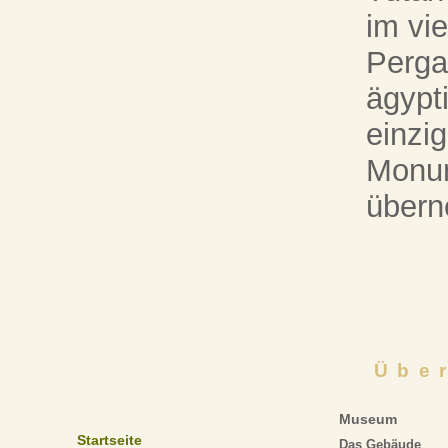
im vie
Perg
ägypt
einzig
Monum
über
Übe
Museum
Startseite
Das Gebäude