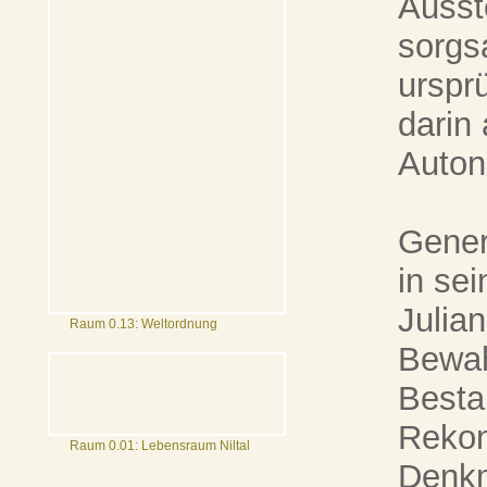
Ausst
sorgs
urspr
darin
Auton
Gener
in se
Julia
Raum 0.13: Weltordnung
Bewah
Besta
Rekon
Raum 0.01: Lebensraum Niltal
Denkm