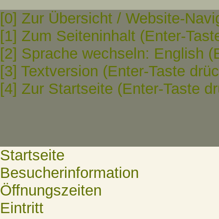
[0] Zur Übersicht / Website-Navi
[1] Zum Seiteninhalt (Enter-Tast
[2] Sprache wechseln: English (
[3] Textversion (Enter-Taste drü
[4] Zur Startseite (Enter-Taste d
Startseite
Besucherinformation
Öffnungszeiten
Eintritt