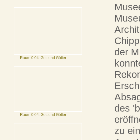
Musee
Museu
Archi
Chipp
der M
Raum 0.04: Gott und Götter
konnte
Rekon
Ersch
Absag
des '
Raum 0.04: Gott und Götter
eröff
zu ei