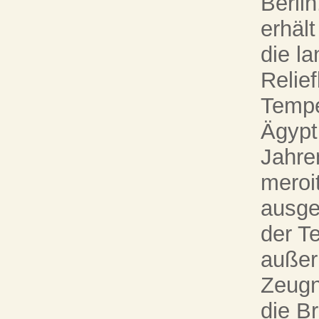
Berli
erhäl
die la
Relie
Tempe
Ägypt
Jahre
meroi
ausge
der Te
außer
Zeugn
die B