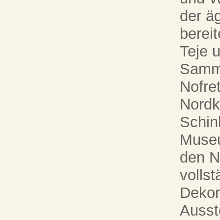
der ä
bereit
Teje 
Samml
Nofret
Nordk
Schin
Museu
den N
vollst
Dekor
Ausst