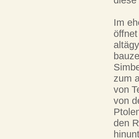
diese
Im eh
öffnet
altäg
bauze
Simbe
zum a
von T
von d
Ptole
den R
hinunt