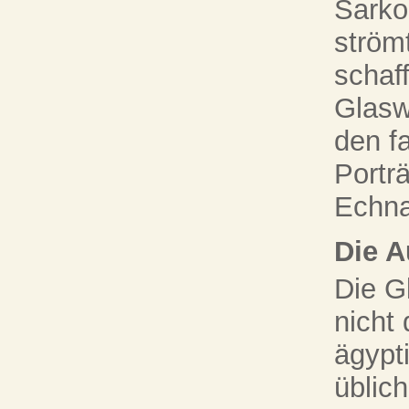
Sarko
ström
schaff
Glasw
den f
Portr
Echna
Die A
Die G
nicht
ägypt
üblich