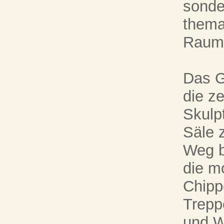
sonder
thema
Raumf
Das G
die z
Skulp
Säle z
Weg b
die m
Chippe
Trepp
und W