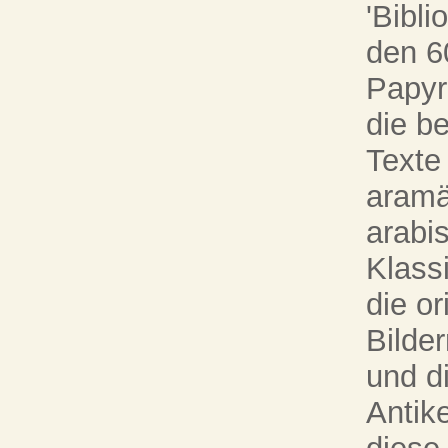
'Bibli
den 6
Papyr
die b
Texte
aramä
arabi
Klassi
die o
Bilde
und d
Antik