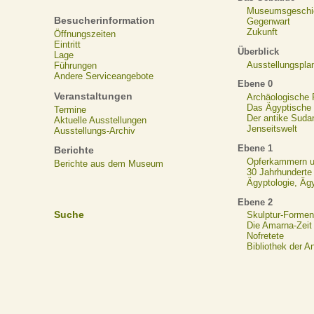
Museumsgeschi
Besucherinformation
Gegenwart
Zukunft
Öffnungszeiten
Eintritt
Überblick
Lage
Ausstellungspla
Führungen
Andere Serviceangebote
Ebene 0
Veranstaltungen
Archäologische
Das Ägyptische N
Termine
Der antike Suda
Aktuelle Ausstellungen
Jenseitswelt
Ausstellungs-Archiv
Ebene 1
Berichte
Opferkammern un
Berichte aus dem Museum
30 Jahrhunderte
Ägyptologie, Äg
Ebene 2
Suche
Skulptur-Formen
Die Amarna-Zeit
Nofretete
Bibliothek der A