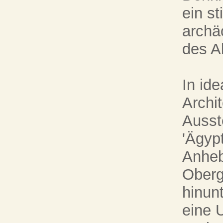
ein s
archä
des Al
In id
Archi
Ausst
'Ägyp
Anheb
Oberg
hinunt
eine 