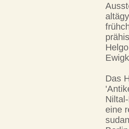
Ausst
altäg
frühc
prähi
Helgo
Ewigke
Das H
'Anti
Nilta
eine 
sudan