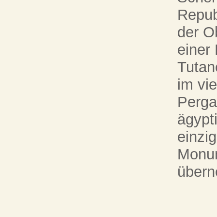
Repub
der O
einer
Tutan
im vie
Perg
ägypt
einzig
Monum
über