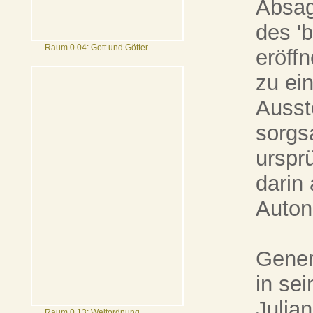
Absag
des '
Raum 0.04: Gott und Götter
eröff
zu ei
Ausst
sorgs
urspr
darin
Auton
Gener
in se
Julia
Raum 0.13: Weltordnung