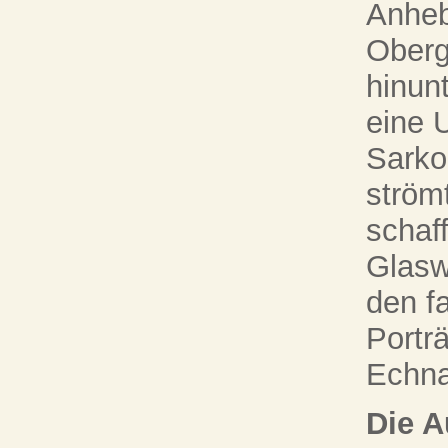
Anheb
Oberg
hinunt
eine 
Sarko
ström
schaff
Glasw
den f
Portr
Echna
Die A