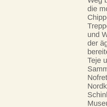
Weg b
die m
Chippe
Trepp
und W
der ä
bereit
Teje 
Samml
Nofret
Nordk
Schin
Museu