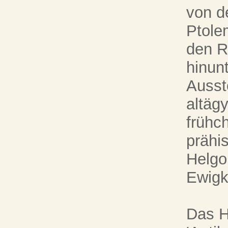
von d
Ptole
den R
hinunt
Ausst
altäg
frühc
prähi
Helgo
Ewigke
Das H