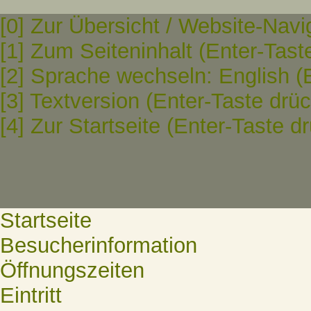
[0] Zur Übersicht / Website-Navi
[1] Zum Seiteninhalt (Enter-Tast
[2] Sprache wechseln: English (
[3] Textversion (Enter-Taste drü
[4] Zur Startseite (Enter-Taste d
Startseite
Besucherinformation
Öffnungszeiten
Eintritt