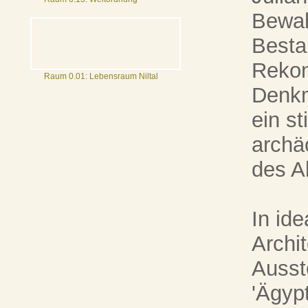
Bewah
Besta
Rekon
Raum 0.01: Lebensraum Niltal
Denkm
ein s
archä
des Al
In id
Archi
Ausst
'Ägyp