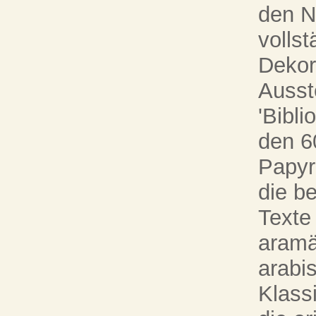
den N
vollst
Dekor
Ausst
'Bibli
den 6
Papyr
die b
Texte
aramä
arabi
Klassi