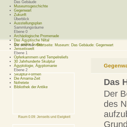
Das Gebäude
Museumsgeschichte
Gegenwart
Zukunft
Überblick
Ausstellungsplan
Sammlungsräume
Ebene 0
Archäologische Promenade
Das Ägyptische Niltal
Der antike Sudan
Sie sind hier:
Startseite
:
Museum: Das Gebäude: Gegenwart
Jenseitswelt
Ebene 1
Opferkammern und Tempelreliefs
30 Jahrhunderte Skulptur
Gegenwa
Ägyptologie, Ägyptomanie
Ebene 2
Skulptur-Formen
Die Amarna-Zeit
Das 
Nofretete
Bibliothek der Antike
Der B
des N
aufzu
Raum 0.09: Jenseits und Ewigkeit
Grund