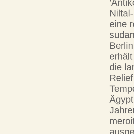
'Anti
Nilta
eine 
sudan
Berli
erhäl
die la
Relie
Tempe
Ägypt
Jahre
meroi
ausge