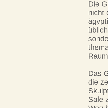
Die G
nicht
ägypt
üblich
sonder
thema
Raumf
Das G
die z
Skulp
Säle z