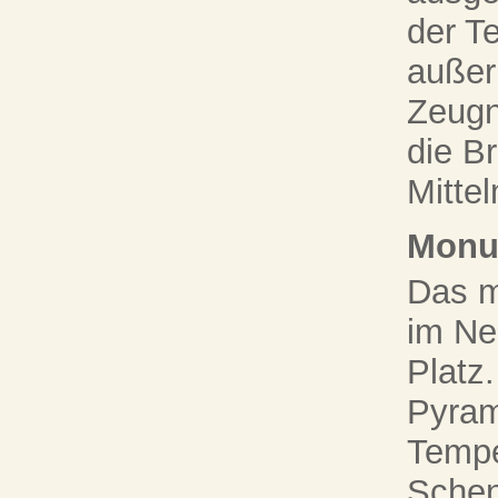
der Te
außer
Zeugn
die B
Mittel
Monu
Das m
im Ne
Platz
Pyram
Tempe
Schen