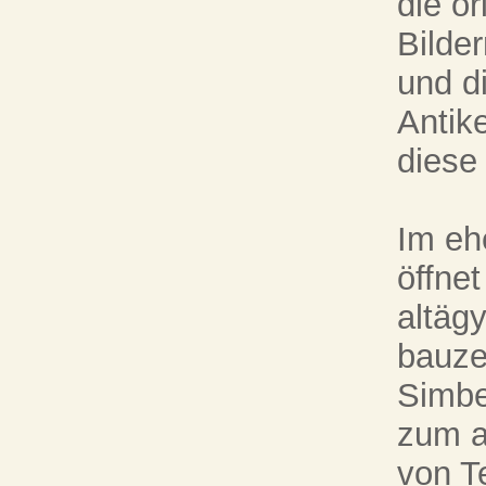
die o
Bilde
und d
Antik
diese
Im eh
öffnet
altäg
bauze
Simbe
zum a
von T