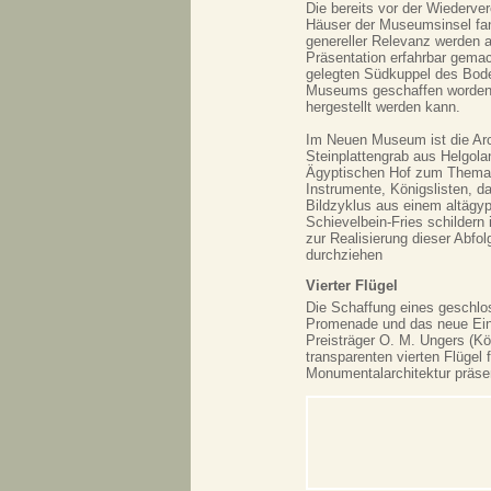
Die bereits vor der Wiederve
Häuser der Museumsinsel fa
genereller Relevanz werden a
Präsentation erfahrbar gemac
gelegten Südkuppel des Bo
Museums geschaffen worden
hergestellt werden kann.
Im Neuen Museum ist die Arch
Steinplattengrab aus Helgola
Ägyptischen Hof zum Thema '
Instrumente, Königslisten, da
Bildzyklus aus einem altägy
Schievelbein-Fries schildern
zur Realisierung dieser Abf
durchziehen
Vierter Flügel
Die Schaffung eines geschlo
Promenade und das neue Ein
Preisträger O. M. Ungers (Kö
transparenten vierten Flüge
Monumentalarchitektur präsen