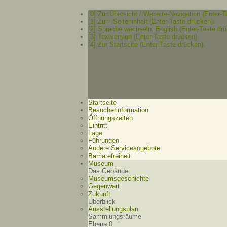
[0] Zur Übersicht / Website-Navigation (Enter-T
[1] Zum Seiteninhalt (Enter-Taste drücken).
[2] Sprache wechseln: English (Enter-Taste drü
[3] Textversion (Enter-Taste drücken)
[4] Zur Startseite (Enter-Taste drücken).
Startseite
Besucherinformation
Öffnungszeiten
Eintritt
Lage
Führungen
Andere Serviceangebote
Barrierefreiheit
Museum
Das Gebäude
Museumsgeschichte
Gegenwart
Zukunft
Überblick
Ausstellungsplan
Sammlungsräume
Ebene 0