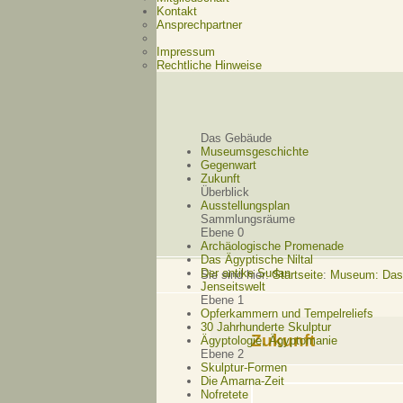
Kontakt
Ansprechpartner
Impressum
Rechtliche Hinweise
Das Gebäude
Museumsgeschichte
Gegenwart
Zukunft
Überblick
Ausstellungsplan
Sammlungsräume
Ebene 0
Archäologische Promenade
Das Ägyptische Niltal
Der antike Sudan
Sie sind hier:
Startseite
:
Museum: Das 
Jenseitswelt
Ebene 1
Opferkammern und Tempelreliefs
30 Jahrhunderte Skulptur
Zukunft
Ägyptologie, Ägyptomanie
Ebene 2
Skulptur-Formen
Die Amarna-Zeit
Nofretete