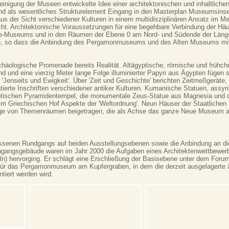
reinigung der Museen entwickelte Idee einer architektonischen und inhaltliche
nd als wesentliches Strukturelement Eingang in den Masterplan Museumsins
us der Sicht verschiedener Kulturen in einem multidisziplinären Ansatz im 
ht. Architektonische Voraussetzungen für eine begehbare Verbindung der Häuse
de-Museums und in den Räumen der Ebene 0 am Nord- und Südende der Län
, so dass die Anbindung des Pergamonmuseums und des Alten Museums mi
äologische Promenade bereits Realität. Altägyptische, römische und frühchr
nd und eine vierzig Meter lange Folge illuminierter Papyri aus Ägypten fügen
Jenseits und Ewigkeit'. Über 'Zeit und Geschichte' berichten Zeitmeßgeräte
tierte Inschriften verschiedener antiker Kulturen. Kumanische Statuen, assyri
ptischen Pyramidentempel, die monumentale Zeus-Statue aus Magnesia und d
 im Griechischen Hof Aspekte der 'Weltordnung'. Neun Häuser der Staatliche
olge von Themenräumen beigetragen, die als Achse das ganze Neue Museum a
ssenen Rundgangs auf beiden Ausstellungsebenen sowie die Anbindung an di
gangsgebäude waren im Jahr 2000 die Aufgaben eines Architektenwettbewerb
ln) hervorging. Er schlägt eine Erschließung der Basisebene unter dem Forum
l für das Pergamonmuseum am Kupfergraben, in dem die derzeit ausgelagerte 
tiert werden wird.