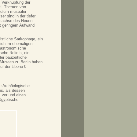
n Verknüpfung der
el. Themen von
Medium musealer
r sind in der tiefer
gsachse des Neuen
t geringem Aufwand
istliche Sarkophage, ein
 sich im ehemaligen
, astronomische
sche Reliefs, ein
er bauzeitliche
n Museen zu Berlin haben
uf der Ebene 0
e Archäologische
s, als dessen
 vor und einen
ägyptische