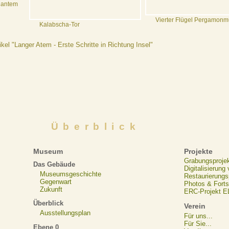
lantem
Vierter Flügel Pergamon
Kalabscha-Tor
ikel "Langer Atem - Erste Schritte in Richtung Insel"
Überblick
Museum
Projekte
Grabungsproje
Das Gebäude
Digitalisierung
Museumsgeschichte
Restaurierungs
Gegenwart
Photos & Forts
Zukunft
ERC-Projekt 
Überblick
Verein
Ausstellungsplan
Für uns...
Für Sie...
Ebene 0