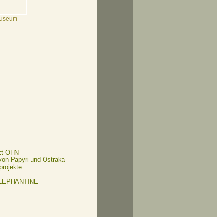
museum
kt QHN
 von Papyri und Ostraka
projekte
ELEPHANTINE