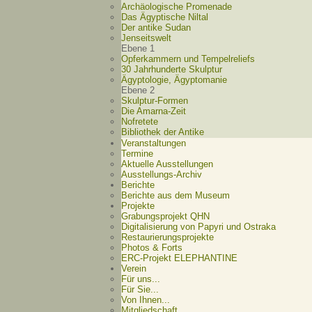
Archäologische Promenade
Das Ägyptische Niltal
Der antike Sudan
Jenseitswelt
Ebene 1
Opferkammern und Tempelreliefs
30 Jahrhunderte Skulptur
Ägyptologie, Ägyptomanie
Ebene 2
Skulptur-Formen
Die Amarna-Zeit
Nofretete
Bibliothek der Antike
Veranstaltungen
Termine
Aktuelle Ausstellungen
Ausstellungs-Archiv
Berichte
Berichte aus dem Museum
Projekte
Grabungsprojekt QHN
Digitalisierung von Papyri und Ostraka
Restaurierungsprojekte
Photos & Forts
ERC-Projekt ELEPHANTINE
Verein
Für uns...
Für Sie...
Von Ihnen...
Mitgliedschaft