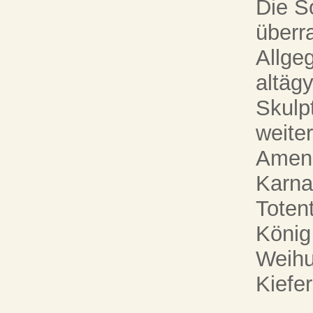
Die S
überr
Allge
altäg
Skulp
weite
Ameno
Karna
Toten
König
Weihu
Kiefe