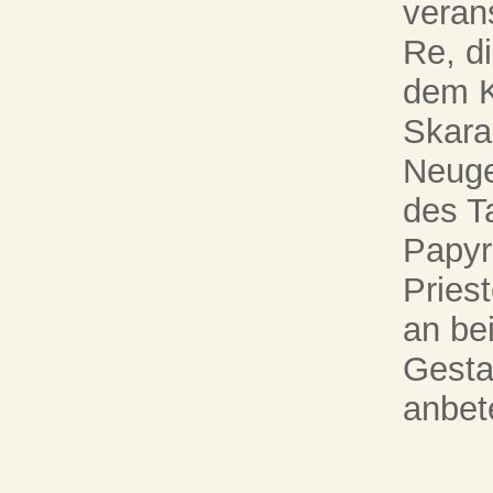
veran
Re, d
dem K
Skara
Neuge
des T
Papyr
Pries
an be
Gesta
anbet