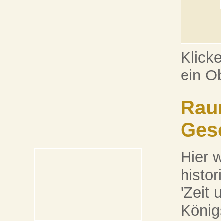
Klick
ein O
Raum
Ges
Hier 
histo
'Zeit 
König