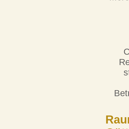
C
Re
s
Bet
Raum