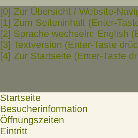
[0] Zur Übersicht / Website-Navi
[1] Zum Seiteninhalt (Enter-Tast
[2] Sprache wechseln: English (
[3] Textversion (Enter-Taste drü
[4] Zur Startseite (Enter-Taste d
Startseite
Besucherinformation
Öffnungszeiten
Eintritt