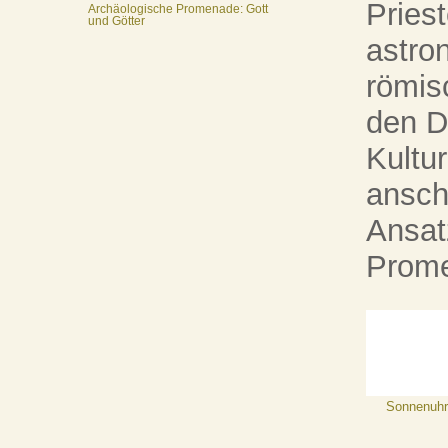
Pries
Archäologische Promenade: Gott
und Götter
astron
römis
den D
Kultu
ansch
Ansat
Prom
Sonnenuhr