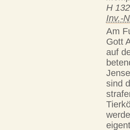
H 132
Inv.-N
Am Fu
Gott 
auf d
beten
Jensei
sind 
strafe
Tierk
werde
eigen