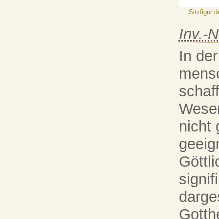
Sitzfigur 
Inv.-N
In de
mensc
schaf
Wesen
nicht 
geeign
Göttli
signi
darge
Gotth