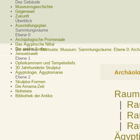
Das Gebäude
Museumsgeschichte
Gegenwart
Zukunft
Überblick
Ausstellungsplan
Sammlungsräume
Ebene 0
Archäologische Promenade
Das Ägyptische Niltal
Der antike Sudan
Sie sind hier:
Startseite
:
Museum: Sammlungsräume: Ebene 0: Arch
Jenseitswelt
Ebene 1
Opferkammern und Tempelreliefs
30 Jahrhunderte Skulptur
Archäol
Ägyptologie, Ägyptomanie
Ebene 2
Skulptur-Formen
Die Amarna-Zeit
Raum 
Nofretete
Bibliothek der Antike
|
Ra
|
Ra
|
Rau
Ägypt