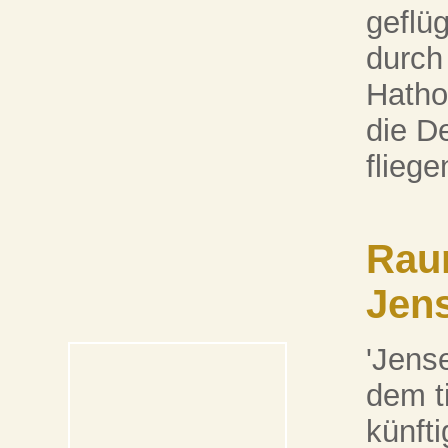
geflü
durch
Hathor
die D
fliege
Rau
Jens
'Jense
dem t
künft