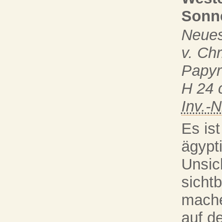
Sonn
Neues
v. Chr
Papyr
H 24 
Inv.-N
Es is
ägypti
Unsich
sicht
mache
auf d