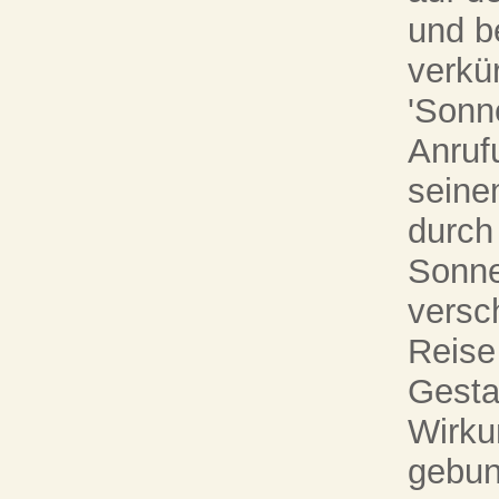
und b
verkü
'Sonne
Anruf
seine
durch
Sonne
versc
Reise
Gestal
Wirku
gebun