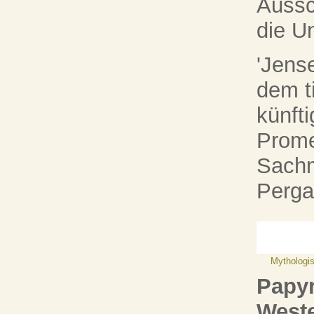
Aussc
die U
'Jense
dem t
künft
Prome
Sachm
Perga
Mythologi
Papyr
Weste