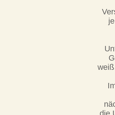
Ver
j
Un
G
weiß,
I
näc
die 