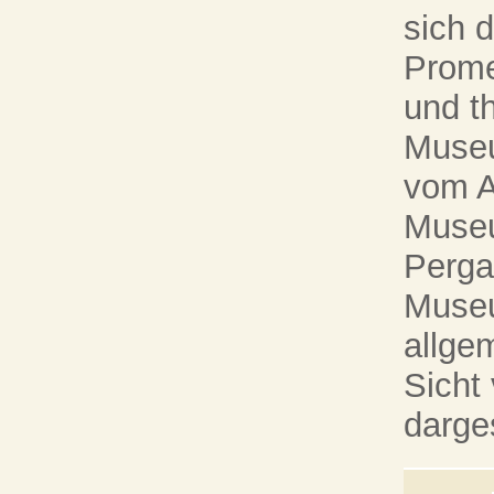
sich 
Prome
und t
Museu
vom A
Muse
Perg
Museu
allge
Sicht
darge