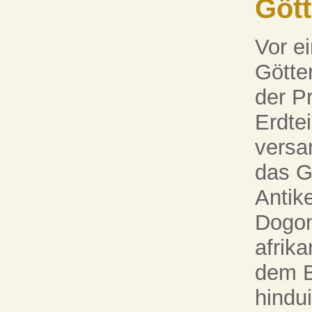
Gött
Vor e
Götte
der P
Erdte
versa
das G
Antike
Dogon
afrika
dem B
hindui