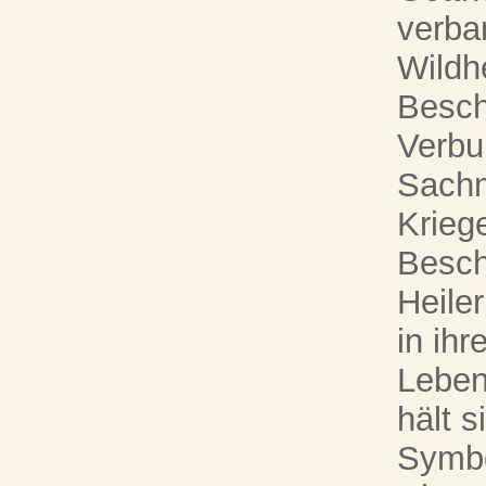
verba
Wildh
Besch
Verbu
Sachm
Krieg
Besch
Heiler
in ih
Leben
hält 
Symbo