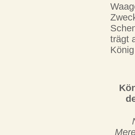
Waage
Zweck
Schen
trägt 
König
Kön
d
Mere