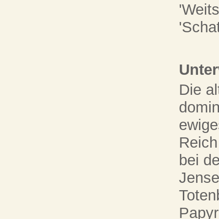
'Weits
'Scha
Unter
Die al
domin
ewige
Reich
bei d
Jense
Toten
Papyr