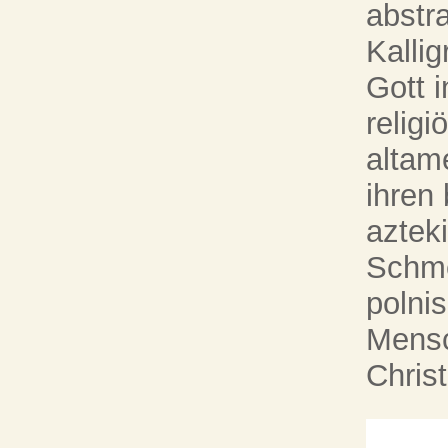
abstr
Kalli
Gott 
religi
altam
ihren 
aztek
Schme
polni
Mensc
Chris