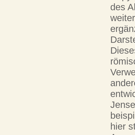
des A
weite
ergänz
Darste
Diese
römisc
Verwe
ander
entwi
Jensei
beisp
hier 