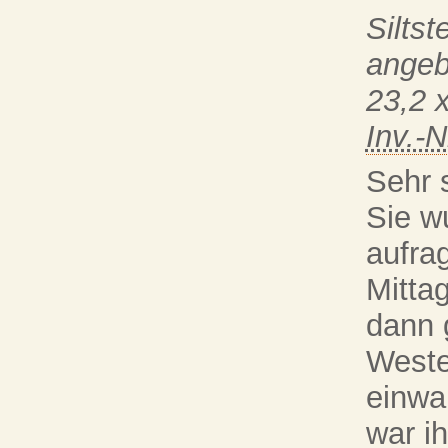
Siltst
angeb
23,2 
Inv.-N
Sehr 
Sie w
aufra
Mitta
dann 
Weste
einwa
war i