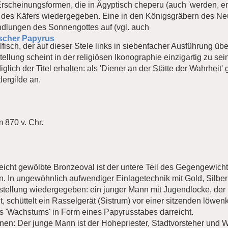
 Erscheinungsformen, die in Ägyptisch cheperu (auch 'werden, en
l des Käfers wiedergegeben. Eine in den Königsgräbern des N
andlungen des Sonnengottes auf (vgl. auch
scher Papyrus
ilfisch, der auf dieser Stele links in siebenfacher Ausführung 
llung scheint in der religiösen Ikonographie einzigartig zu sein
glich der Titel erhalten: als 'Diener an der Stätte der Wahrheit'
ergilde an.
m 870 v. Chr.
leicht gewölbte Bronzeoval ist der untere Teil des Gegengewicht
. In ungewöhnlich aufwendiger Einlagetechnik mit Gold, Silber 
arstellung wiedergegeben: ein junger Mann mit Jugendlocke, de
, schüttelt ein Rasselgerät (Sistrum) vor einer sitzenden löwenkö
 'Wachstums' in Form eines Papyrusstabes darreicht.
onen: Der junge Mann ist der Hohepriester, Stadtvorsteher und W