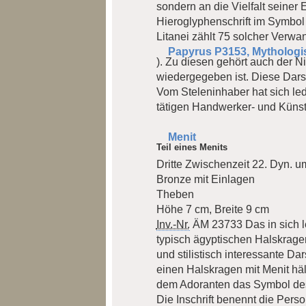
sondern an die Vielfalt seiner
Hieroglyphenschrift im Symbo
Litanei zählt 75 solcher Verw
Papyrus P3153, Mythologi
). Zu diesen gehört auch der N
wiedergegeben ist. Diese Darste
Vom Steleninhaber hat sich ledi
tätigen Handwerker- und Künstl
Menit
Teil eines Menits
Dritte Zwischenzeit 22. Dyn. u
Bronze mit Einlagen
Theben
Höhe 7 cm, Breite 9 cm
Inv.-Nr.
ÄM 23733
Das in sich 
typisch ägyptischen Halskragen
und stilistisch interessante D
einen Halskragen mit Menit hält
dem Adoranten das Symbol des
Die Inschrift benennt die Pers