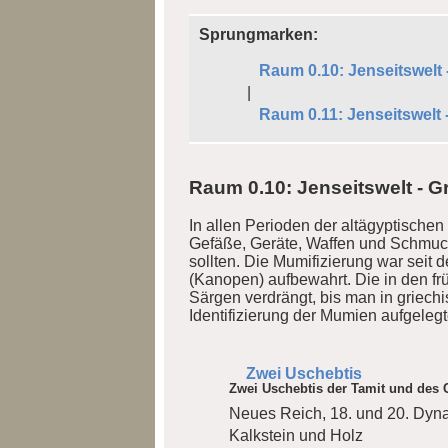
Sprungmarken:
Raum 0.10: Jenseitswelt
|
Raum 0.11: Jenseitswelt -
Raum 0.10: Jenseitswelt - 
In allen Perioden der altägyptische
Gefäße, Geräte, Waffen und Schmuck 
sollten. Die Mumifizierung war seit 
(Kanopen) aufbewahrt. Die in den f
Särgen verdrängt, bis man in griechi
Identifizierung der Mumien aufgeleg
Zwei Uschebtis
Zwei Uschebtis der Tamit und des
Neues Reich, 18. und 20. Dyna
Kalkstein und Holz