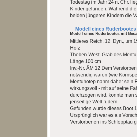
Todestag im Jahr 24 n. Chr. l
Kinder gefunden. Während die
beiden jüngeren Kindern die V
Modell eines Ruderbootes
Modell eines Ruderbootes mit Bes
Mittleres Reich, 12. Dyn., um 1
Holz
Theben-West, Grab des Mentu
Länge 100 cm
Inv.-Nr.
ÄM 12
Dem Verstorbene
notwendig waren (wie Kornspei
Mentuhotep nahm daher sein Re
wirkungsvoll - mit auf seine Fa
durchzogen wird, konnte man si
jenseitige Welt rudern.
Gefunden wurde dieses Boot 1
Ursprünglich war es als Vorschi
Verstorbenen ins Schlepptau 