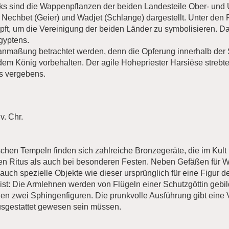
nks sind die Wappenpflanzen der beiden Landesteile Ober- und
 Nechbet (Geier) und Wadjet (Schlange) dargestellt. Unter den 
ft, um die Vereinigung der beiden Länder zu symbolisieren. D
gyptens.
sanmaßung betrachtet werden, denn die Opferung innerhalb de
em König vorbehalten. Der agile Hohepriester Harsiëse strebte
gs vergebens.
v. Chr.
schen Tempeln finden sich zahlreiche Bronzegeräte, die im Kult
hen Ritus als auch bei besonderen Festen. Neben Gefäßen für 
auch spezielle Objekte wie dieser ursprünglich für eine Figur 
 ist: Die Armlehnen werden von Flügeln einer Schutzgöttin gebil
en zwei Sphingenfiguren. Die prunkvolle Ausführung gibt eine V
usgestattet gewesen sein müssen.