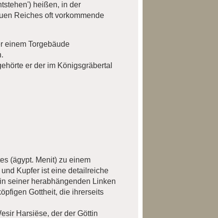
tstehen') heißen, in der
euen Reiches oft vorkommende
über einem Torgebäude
.
 gehörte er der im Königsgräbertal
es (ägypt. Menit) zu einem
und Kupfer ist eine detailreiche
r in seiner herabhängenden Linken
pfigen Gottheit, die ihrerseits
esir Harsiëse, der der Göttin