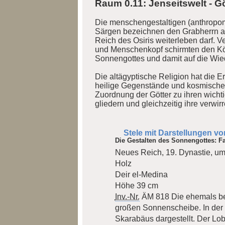
Raum 0.11: Jenseitswelt - Gö
Die menschengestaltigen (anthropom
Särgen bezeichnen den Grabherrn als
Reich des Osiris weiterleben darf. V
und Menschenkopf schirmten den Kör
Sonnengottes und damit auf die Wie
Die altägyptische Religion hat die E
heilige Gegenstände und kosmische 
Zuordnung der Götter zu ihren wich
gliedern und gleichzeitig ihre verwi
Stele mit Darstellungen v
Die Gestalten des Sonnengottes: Fa
Neues Reich, 19. Dynastie, um
Holz
Deir el-Medina
Höhe 39 cm
Inv.-Nr.
ÄM 818
Die ehemals be
großen Sonnenscheibe. In der Mi
Skarabäus dargestellt. Der Lob