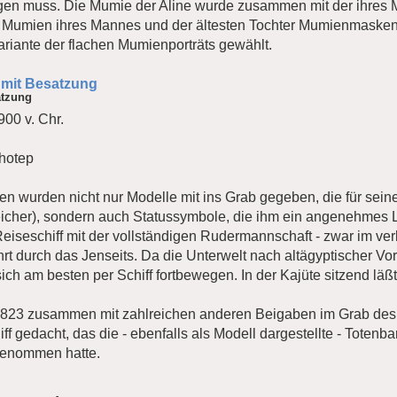
iegen muss. Die Mumie der Aline wurde zusammen mit der ihres 
 Mumien ihres Mannes und der ältesten Tochter Mumienmasken 
ariante der flachen Mumienporträts gewählt.
 mit Besatzung
atzung
900 v. Chr.
hotep
n wurden nicht nur Modelle mit ins Grab gegeben, die für sein
cher), sondern auch Statussymbole, die ihm ein angenehmes L
iseschiff mit der vollständigen Rudermannschaft - zwar im ve
hrt durch das Jenseits. Da die Unterwelt nach altägyptischer Vo
ch am besten per Schiff fortbewegen. In der Kajüte sitzend läß
823 zusammen mit zahlreichen anderen Beigaben im Grab des 
ff gedacht, das die - ebenfalls als Modell dargestellte - Totenb
genommen hatte.