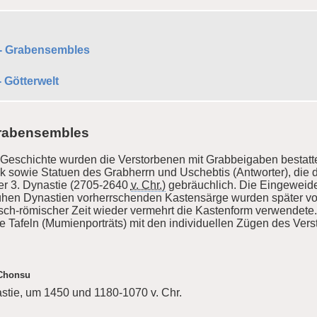
 - Grabensembles
 Götterwelt
Grabensembles
n Geschichte wurden die Verstorbenen mit Grabbeigaben bestatte
sowie Statuen des Grabherrn und Uschebtis (Antworter), die di
der 3. Dynastie (2705-2640
v. Chr.)
gebräuchlich. Die Eingeweide
rühen Dynastien vorherrschenden Kastensärge wurden später v
sch-römischer Zeit wieder vermehrt die Kastenform verwendete. 
te Tafeln (Mumienporträts) mit den individuellen Zügen des Vers
 Chonsu
stie, um 1450 und 1180-1070 v. Chr.