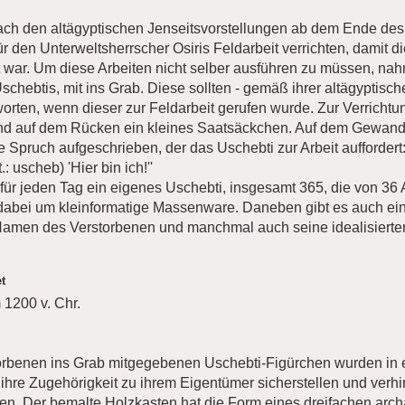
ch den altägyptischen Jenseitsvorstellungen ab dem Ende des
r den Unterweltsherrscher Osiris Feldarbeit verrichten, damit 
t war. Um diese Arbeiten nicht selber ausführen zu müssen, na
chebtis, mit ins Grab. Diese sollten - gemäß ihrer altägyptisch
orten, wenn dieser zur Feldarbeit gerufen wurde. Zur Verrichtun
d auf dem Rücken ein kleines Saatsäckchen. Auf dem Gewand 
Spruch aufgeschrieben, der das Uschebti zur Arbeit auffordert:
: uscheb) 'Hier bin ich!''
ür jeden Tag ein eigenes Uschebti, insgesamt 365, die von 36 
 dabei um kleinformatige Massenware. Daneben gibt es auch ein
 Namen des Verstorbenen und manchmal auch seine idealisierte
t
 1200 v. Chr.
rbenen ins Grab mitgegebenen Uschebti-Figürchen wurden in ei
 ihre Zugehörigkeit zu ihrem Eigentümer sicherstellen und verhi
ten. Der bemalte Holzkasten hat die Form eines dreifachen arc