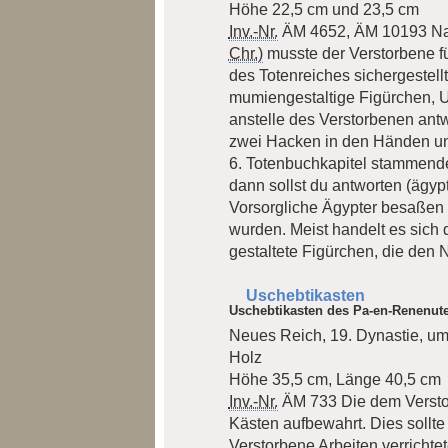
Höhe 22,5 cm und 23,5 cm
Inv.-Nr.
ÄM 4652, ÄM 10193
Na
Chr.)
musste der Verstorbene fü
des Totenreiches sichergestell
mumiengestaltige Figürchen, Us
anstelle des Verstorbenen antw
zwei Hacken in den Händen un
6. Totenbuchkapitel stammende 
dann sollst du antworten (ägypt.
Vorsorgliche Ägypter besaßen f
wurden. Meist handelt es sich
gestaltete Figürchen, die den
Uschebtikasten
Uschebtikasten des Pa-en-Renenute
Neues Reich, 19. Dynastie, um
Holz
Höhe 35,5 cm, Länge 40,5 cm
Inv.-Nr.
ÄM 733
Die dem Versto
Kästen aufbewahrt. Dies sollte
Verstorbene Arbeiten verrichte