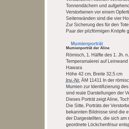
Tonnendächern und aufgehende
Verstorbenen vor einem Opferti
Seitenwänden sind die vier Ho
Zur Sicherung des für den Tote
Paar der pilzförmigen Knöpfe 
Mumienporträt
Mumienporträt der Aline
Römisch, 1. Hälfte des 1. Jh. n.
Temperamalerei auf Leinwand
Hawara
Höhe 42 cm, Breite 32,5 cm
Inv.-Nr.
ÄM 11411
In der römis
Mumien zur Identifizierung de
sind reale Darstellungen der V
Dieses Porträt zeigt Aline, Toc
Die Sitte, Porträts der Versto
bekannten Bildnisse sind die e
der Dargestellten, die sich am 
geordnete Löckchenfrisur entspr