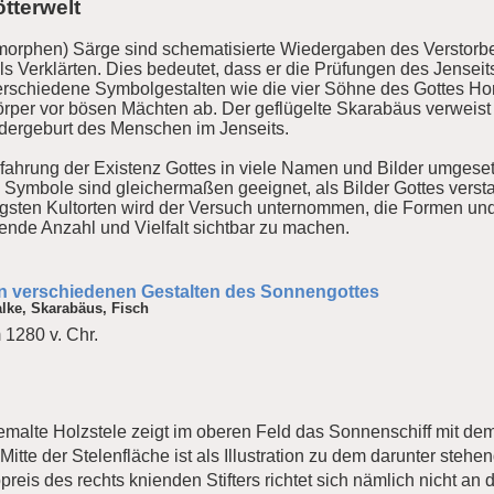
tterwelt
orphen) Särge sind schematisierte Wiedergaben des Verstorben
 Verklärten. Dies bedeutet, dass er die Prüfungen des Jenseit
erschiedene Symbolgestalten wie die vier Söhne des Gottes Horu
per vor bösen Mächten ab. Der geflügelte Skarabäus verweist 
dergeburt des Menschen im Jenseits.
rfahrung der Existenz Gottes in viele Namen und Bilder umgesetz
Symbole sind gleichermaßen geeignet, als Bilder Gottes verst
tigsten Kultorten wird der Versuch unternommen, die Formen un
rrende Anzahl und Vielfalt sichtbar zu machen.
on verschiedenen Gestalten des Sonnengottes
lke, Skarabäus, Fisch
 1280 v. Chr.
malte Holzstele zeigt im oberen Feld das Sonnenschiff mit dem
tte der Stelenfläche ist als Illustration zu dem darunter stehen
preis des rechts knienden Stifters richtet sich nämlich nicht an