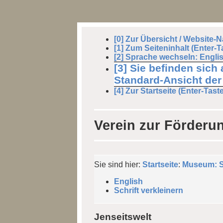
[0] Zur Übersicht / Website-N
[1] Zum Seiteninhalt (Enter-T
[2] Sprache wechseln: Englis
[3] Sie befinden sich
Standard-Ansicht der 
[4] Zur Startseite (Enter-Tast
Verein zur Förderu
Sie sind hier:
Startseite
:
Museum: S
English
Schrift verkleinern
Jenseitswelt