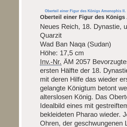
Oberteil einer Figur des Königs Amenophis II.
Oberteil einer Figur des Königs
Neues Reich, 18. Dynastie, 
Quarzit
Wad Ban Naqa (Sudan)
Höhe: 17,5 cm
Inv.-Nr.
ÄM 2057
Bevorzugte
ersten Hälfte der 18. Dynasti
mit deren Hilfe das wieder er
gelangte Königtum betont wer
alterslosen König. Das Oberte
Idealbild eines mit gestreif
bekleideten Pharao wieder. J
Ohren, der geschwungenen L