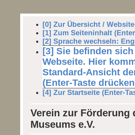
[0] Zur Übersicht / Websit
[1] Zum Seiteninhalt (Ente
[2] Sprache wechseln: Engl
[3] Sie befinden sich
Webseite. Hier komm
Standard-Ansicht der
(Enter-Taste drücken
[4] Zur Startseite (Enter-Ta
Verein zur Förderung
Museums e.V.