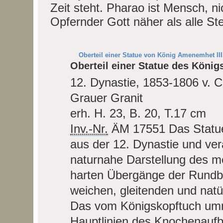
Zeit steht. Pharao ist Mensch, ni
Opfernder Gott näher als alle Ste
Oberteil einer Statue von König Amenemhet III
Oberteil einer Statue des König
12. Dynastie, 1853-1806 v. C
Grauer Granit
erh. H. 23, B. 20, T.17 cm
Inv.-Nr.
ÄM 17551
Das Statu
aus der 12. Dynastie und vera
naturnahe Darstellung des me
harten Übergänge der Rundbi
weichen, gleitenden und nat
Das vom Königskopftuch umra
Hauptlinien des Knochenaufb