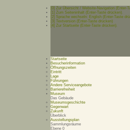
[0] Zur Übersicht / Website-Navigation (Enter-T
[1] Zum Seiteninhalt (Enter-Taste drücken).
[2] Sprache wechseln: English (Enter-Taste drü
[3] Textversion (Enter-Taste drücken)
[4] Zur Startseite (Enter-Taste drücken).
Startseite
Besucherinformation
Öffnungszeiten
Eintritt
Lage
Führungen
Andere Serviceangebote
Barrierefreiheit
Museum
Das Gebäude
Museumsgeschichte
Gegenwart
Zukunft
Überblick
Ausstellungsplan
Sammlungsräume
Ebene 0