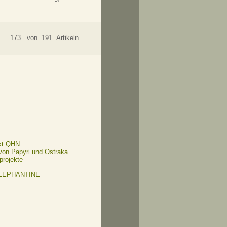
173. von 191 Artikeln
kt QHN
 von Papyri und Ostraka
projekte
ELEPHANTINE