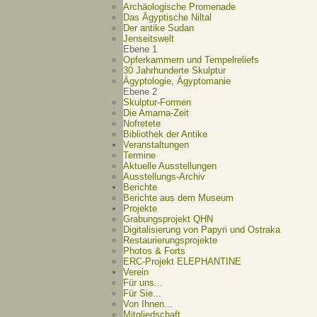
Archäologische Promenade
Das Ägyptische Niltal
Der antike Sudan
Jenseitswelt
Ebene 1
Opferkammern und Tempelreliefs
30 Jahrhunderte Skulptur
Ägyptologie, Ägyptomanie
Ebene 2
Skulptur-Formen
Die Amarna-Zeit
Nofretete
Bibliothek der Antike
Veranstaltungen
Termine
Aktuelle Ausstellungen
Ausstellungs-Archiv
Berichte
Berichte aus dem Museum
Projekte
Grabungsprojekt QHN
Digitalisierung von Papyri und Ostraka
Restaurierungsprojekte
Photos & Forts
ERC-Projekt ELEPHANTINE
Verein
Für uns...
Für Sie...
Von Ihnen...
Mitgliedschaft