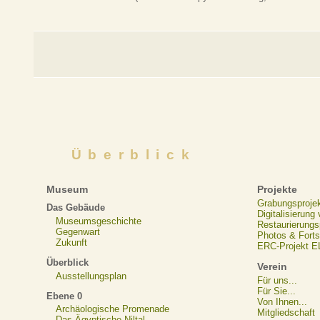
Überblick
Museum
Projekte
Grabungsproje
Das Gebäude
Digitalisierung
Museumsgeschichte
Restaurierungs
Gegenwart
Photos & Forts
Zukunft
ERC-Projekt 
Überblick
Verein
Ausstellungsplan
Für uns...
Für Sie...
Ebene 0
Von Ihnen...
Archäologische Promenade
Mitgliedschaft
Das Ägyptische Niltal