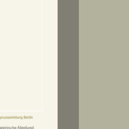
pyrussammlung Berlin
teinische Abteilung)