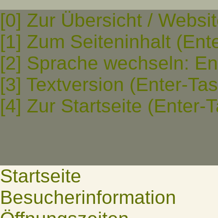
[0] Zur Übersicht / Websi
[1] Zum Seiteninhalt (Ent
[2] Sprache wechseln: En
[3] Textversion (Enter-Ta
[4] Zur Startseite (Enter-
Startseite
Besucherinformation