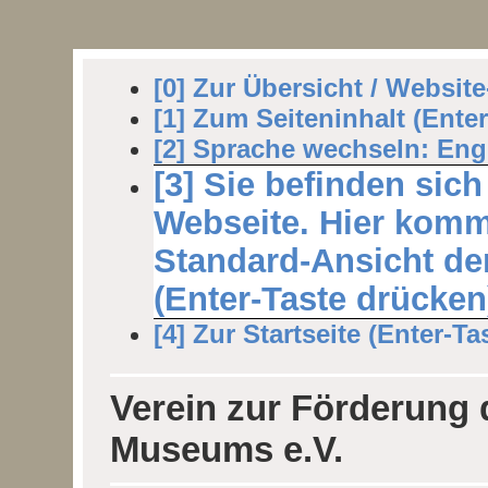
[0] Zur Übersicht / Websit
[1] Zum Seiteninhalt (Ente
[2] Sprache wechseln: Engl
[3] Sie befinden sich
Webseite. Hier komm
Standard-Ansicht der
(Enter-Taste drücken
[4] Zur Startseite (Enter-Ta
Verein zur Förderung
Museums e.V.