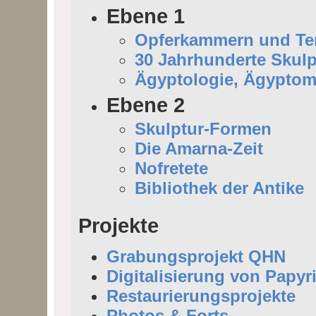
Ebene 1
Opferkammern und Tem
30 Jahrhunderte Skulp
Ägyptologie, Ägyptom
Ebene 2
Skulptur-Formen
Die Amarna-Zeit
Nofretete
Bibliothek der Antike
Projekte
Grabungsprojekt QHN
Digitalisierung von Papyr
Restaurierungsprojekte
Photos & Forts