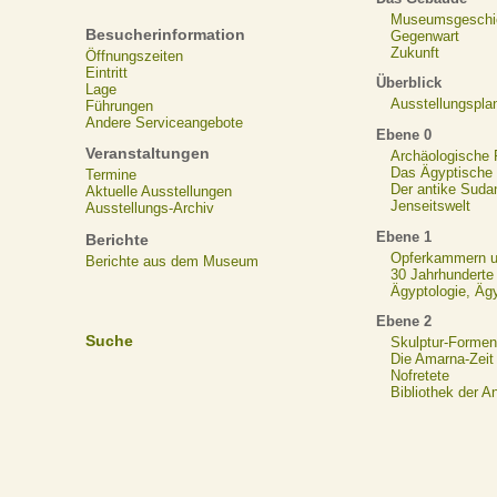
Museumsgeschi
Besucherinformation
Gegenwart
Zukunft
Öffnungszeiten
Eintritt
Überblick
Lage
Ausstellungspla
Führungen
Andere Serviceangebote
Ebene 0
Veranstaltungen
Archäologische
Das Ägyptische N
Termine
Der antike Suda
Aktuelle Ausstellungen
Jenseitswelt
Ausstellungs-Archiv
Ebene 1
Berichte
Opferkammern un
Berichte aus dem Museum
30 Jahrhunderte
Ägyptologie, Äg
Ebene 2
Suche
Skulptur-Formen
Die Amarna-Zeit
Nofretete
Bibliothek der A