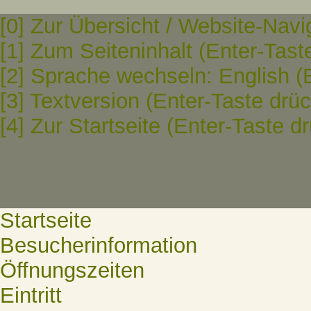
[0] Zur Übersicht / Website-Navi
[1] Zum Seiteninhalt (Enter-Tast
[2] Sprache wechseln: English (
[3] Textversion (Enter-Taste drü
[4] Zur Startseite (Enter-Taste d
Startseite
Besucherinformation
Öffnungszeiten
Eintritt