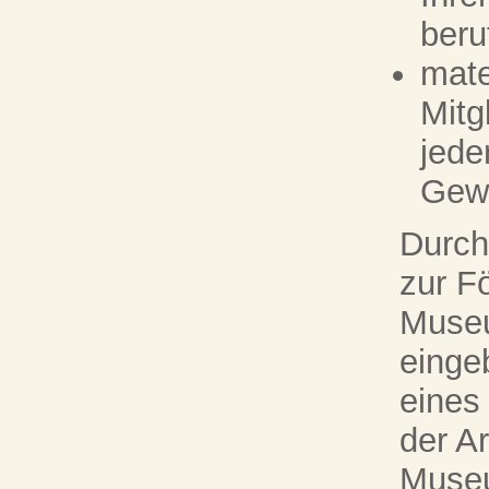
beru
mate
Mitg
jede
Gewi
Durch
zur F
Museu
eingeb
eines
der A
Museu