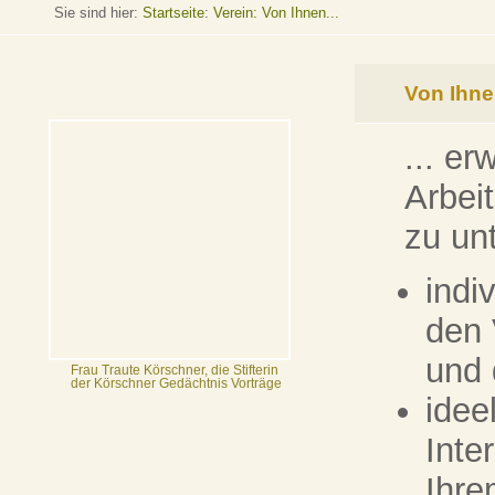
Sie sind hier:
Startseite
:
Verein: Von Ihnen...
Von Ihnen
... er
Arbei
zu un
indi
den 
und
Frau Traute Körschner, die Stifterin
der Körschner Gedächtnis Vorträge
idee
Inte
Ihre