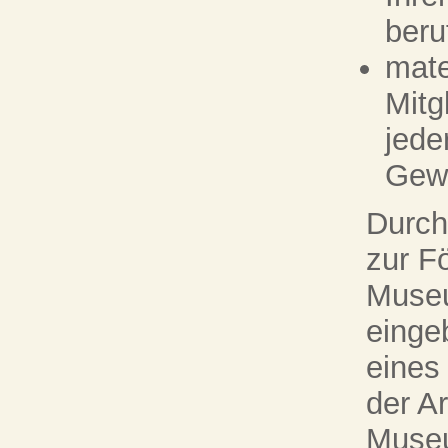
beru
mate
Mitg
jede
Gewi
Durch
zur F
Museu
eingeb
eines
der A
Museu