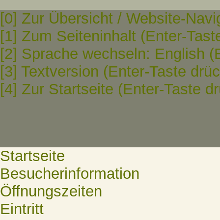
[0] Zur Übersicht / Website-Navi
[1] Zum Seiteninhalt (Enter-Tast
[2] Sprache wechseln: English (
[3] Textversion (Enter-Taste drü
[4] Zur Startseite (Enter-Taste d
Startseite
Besucherinformation
Öffnungszeiten
Eintritt