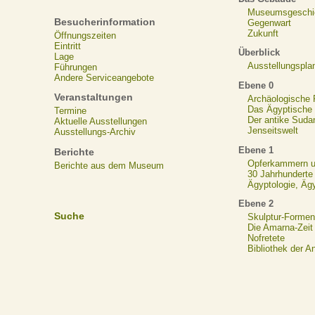
Museumsgeschi
Besucherinformation
Gegenwart
Zukunft
Öffnungszeiten
Eintritt
Überblick
Lage
Ausstellungspla
Führungen
Andere Serviceangebote
Ebene 0
Veranstaltungen
Archäologische
Das Ägyptische N
Termine
Der antike Suda
Aktuelle Ausstellungen
Jenseitswelt
Ausstellungs-Archiv
Ebene 1
Berichte
Opferkammern un
Berichte aus dem Museum
30 Jahrhunderte
Ägyptologie, Äg
Ebene 2
Suche
Skulptur-Formen
Die Amarna-Zeit
Nofretete
Bibliothek der A