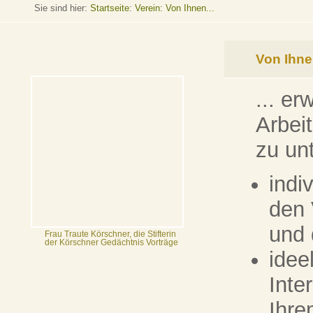
Sie sind hier:
Startseite
:
Verein: Von Ihnen...
Von Ihnen
... er
Arbei
zu un
indi
den 
und
Frau Traute Körschner, die Stifterin
der Körschner Gedächtnis Vorträge
idee
Inte
Ihre