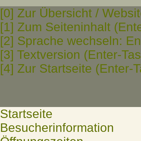
[0] Zur Übersicht / Websi
[1] Zum Seiteninhalt (Ent
[2] Sprache wechseln: En
[3] Textversion (Enter-Ta
[4] Zur Startseite (Enter-
Startseite
Besucherinformation