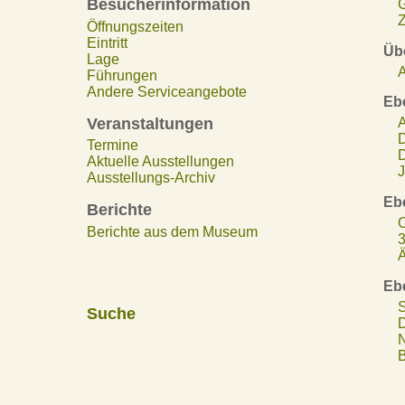
Besucherinformation
Z
Öffnungszeiten
Eintritt
Übe
Lage
A
Führungen
Andere Serviceangebote
Eb
Veranstaltungen
A
D
Termine
D
Aktuelle Ausstellungen
J
Ausstellungs-Archiv
Eb
Berichte
O
Berichte aus dem Museum
3
Ä
Eb
S
Suche
D
N
B