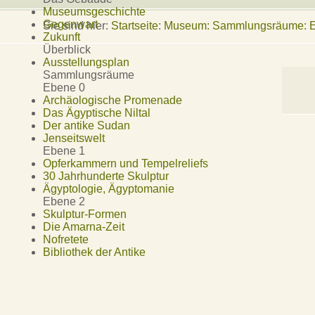
Museumsgeschichte
Gegenwart
Sie sind hier:
Startseite
:
Museum: Sammlungsräume: Ebe
Zukunft
Überblick
Ausstellungsplan
Sammlungsräume
Ebene 0
Archäologische Promenade
Das Ägyptische Niltal
Der antike Sudan
Jenseitswelt
Ebene 1
Opferkammern und Tempelreliefs
30 Jahrhunderte Skulptur
Ägyptologie, Ägyptomanie
Ebene 2
Skulptur-Formen
Die Amarna-Zeit
Nofretete
Bibliothek der Antike