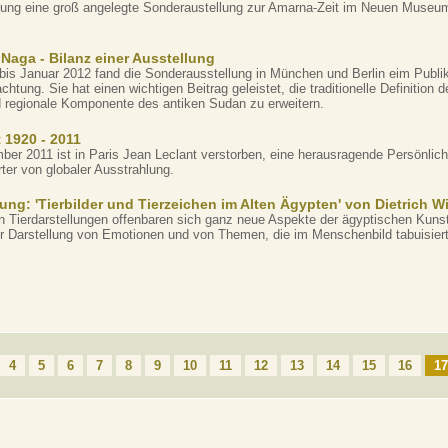
ng eine groß angelegte Sonderaustellung zur Amarna-Zeit im Neuen Museu
Naga - Bilanz einer Ausstellung
 bis Januar 2012 fand die Sonderausstellung in München und Berlin eim Publi
htung. Sie hat einen wichtigen Beitrag geleistet, die traditionelle Definition 
d regionale Komponente des antiken Sudan zu erweitern.
 1920 - 2011
er 2011 ist in Paris Jean Leclant verstorben, eine herausragende Persönlichk
ter von globaler Ausstrahlung.
ng: 'Tierbilder und Tierzeichen im Alten Ägypten' von Dietrich W
n Tierdarstellungen offenbaren sich ganz neue Aspekte der ägyptischen Kunst,
er Darstellung von Emotionen und von Themen, die im Menschenbild tabuisiert
4
5
6
7
8
9
10
11
12
13
14
15
16
17