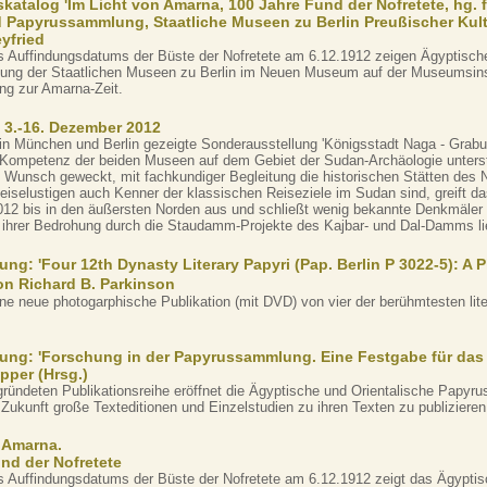
katalog 'Im Licht von Amarna, 100 Jahre Fund der Nofretete, hg. 
Papyrussammlung, Staatliche Museen zu Berlin Preußischer Kult
eyfried
s Auffindungsdatums der Büste der Nofretete am 6.12.1912 zeigen Ägyptis
ung der Staatlichen Museen zu Berlin im Neuen Museum auf der Museumsinse
ng zur Amarna-Zeit.
 3.-16. Dezember 2012
in München und Berlin gezeigte Sonderausstellung 'Königsstadt Naga - Grab
 Kompetenz der beiden Museen auf dem Gebiet der Sudan-Archäologie unters
Wunsch geweckt, mit fachkundiger Begleitung die historischen Stätten des
eiselustigen auch Kenner der klassischen Reiseziele im Sudan sind, greift 
012 bis in den äußersten Norden aus und schließt wenig bekannte Denkmäler e
in ihrer Bedrohung durch die Staudamm-Projekte des Kajbar- und Dal-Damms li
ng: 'Four 12th Dynasty Literary Papyri (Pap. Berlin P 3022-5): A 
n Richard B. Parkinson
ine neue photogarphische Publikation (mit DVD) von vier der berühmtesten lit
ung: 'Forschung in der Papyrussammlung. Eine Festgabe für da
pper (Hrsg.)
gründeten Publikationsreihe eröffnet die Ägyptische und Orientalische Papyr
 Zukunft große Texteditionen und Einzelstudien zu ihren Texten zu publizieren
 Amarna.
nd der Nofretete
s Auffindungsdatums der Büste der Nofretete am 6.12.1912 zeigt das Ägypt