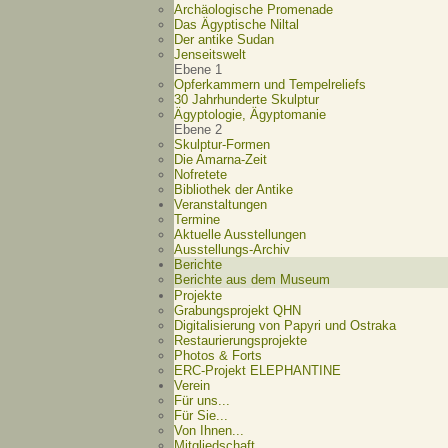
Archäologische Promenade
Das Ägyptische Niltal
Der antike Sudan
Jenseitswelt
Ebene 1
Opferkammern und Tempelreliefs
30 Jahrhunderte Skulptur
Ägyptologie, Ägyptomanie
Ebene 2
Skulptur-Formen
Die Amarna-Zeit
Nofretete
Bibliothek der Antike
Veranstaltungen
Termine
Aktuelle Ausstellungen
Ausstellungs-Archiv
Berichte
Berichte aus dem Museum
Projekte
Grabungsprojekt QHN
Digitalisierung von Papyri und Ostraka
Restaurierungsprojekte
Photos & Forts
ERC-Projekt ELEPHANTINE
Verein
Für uns...
Für Sie...
Von Ihnen...
Mitgliedschaft