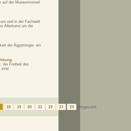
m auf der Museumsinsel
kum und in der Fachwelt
des Altertums um die
eit der Ägyptologie, ein
ildung
 die Freiheit des
 sind.
18
19
20
21
22
23
24
(Insgesamt