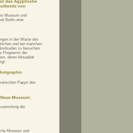
für das Ägyptische
urbesitz von
ches Museum und
l Berlin eine
ungen in der Wüste des
trichen und bei manchen
 Nordsudan zu besuchen.
das Programm der
in, deren Aktualität
egt.
Photgraphic
erarischen Papyri des
s Neue Museum',
ussammlung die
.
ische Museum und