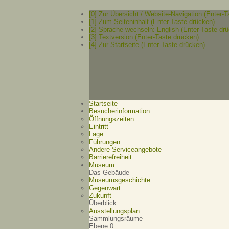
[0] Zur Übersicht / Website-Navigation (Enter-T
[1] Zum Seiteninhalt (Enter-Taste drücken).
[2] Sprache wechseln: English (Enter-Taste drü
[3] Textversion (Enter-Taste drücken)
[4] Zur Startseite (Enter-Taste drücken).
Startseite
Besucherinformation
Öffnungszeiten
Eintritt
Lage
Führungen
Andere Serviceangebote
Barrierefreiheit
Museum
Das Gebäude
Museumsgeschichte
Gegenwart
Zukunft
Überblick
Ausstellungsplan
Sammlungsräume
Ebene 0