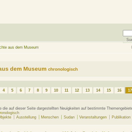
richte aus dem Museum
 aus dem Museum
chronologisch
4
5
6
7
8
9
10
11
12
13
14
15
16
17
e die auf dieser Seite dargestellten Neuigkeiten auf bestimmte Themengebiet
ronologisch
bjekte
Ausstellung
Menschen
Sudan
Veranstaltungen
Publikation