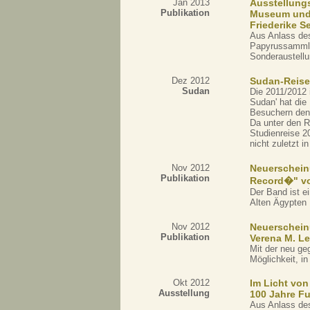
Jan 2013
Ausstellungs
Publikation
Museum und 
Friederike S
Aus Anlass de
Papyrus­samml
Sonderaustellu
Dez 2012
Sudan-Reise
Sudan
Die 2011/2012 
Sudan' hat die
Besuchern den 
Da unter den R
Studienreise 2
nicht zuletzt 
Nov 2012
Neuerscheinu
Publikation
Record�" vo
Der Band ist e
Alten Ägypten
Nov 2012
Neuerschein
Publikation
Verena M. Le
Mit der neu ge
Möglichkeit, in
Okt 2012
Im Licht von
Ausstellung
100 Jahre Fu
Aus Anlass de