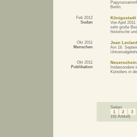
Papyrussammlu
Berlin.
Feb 2012
Königsstadt 
Sudan
Von April 2011
sehr große Beac
historische un
Okt 2011
Jean Leclant
Menschen
Am 16. Septemb
Universalgelehr
Okt 2011
Neuerscheinu
Publikation
Insbesondere i
Künstlers in d
Seiten:
1
2
3
191 Artikel)