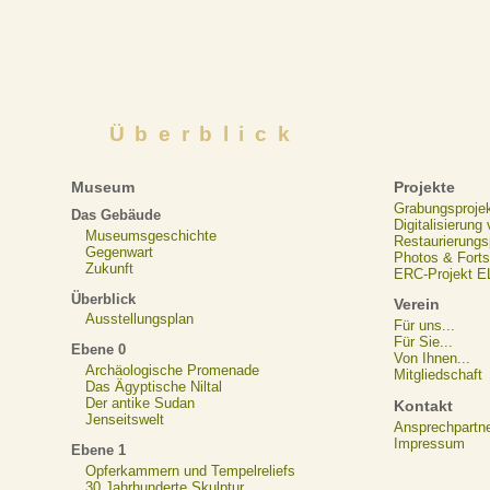
Überblick
Museum
Projekte
Grabungsproje
Das Gebäude
Digitalisierung
Museumsgeschichte
Restaurierungs
Gegenwart
Photos & Forts
Zukunft
ERC-Projekt 
Überblick
Verein
Ausstellungsplan
Für uns...
Für Sie...
Ebene 0
Von Ihnen...
Archäologische Promenade
Mitgliedschaft
Das Ägyptische Niltal
Der antike Sudan
Kontakt
Jenseitswelt
Ansprechpartn
Impressum
Ebene 1
Opferkammern und Tempelreliefs
30 Jahrhunderte Skulptur