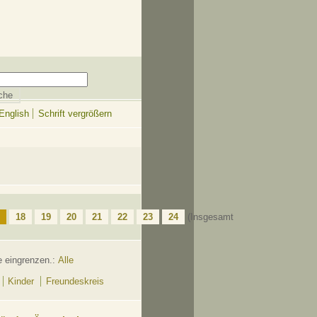
English
Schrift vergrößern
18
19
20
21
22
23
24
(Insgesamt
e eingrenzen.:
Alle
Kinder
Freundeskreis