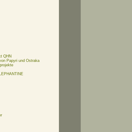
kt QHN
 von Papyri und Ostraka
projekte
ELEPHANTINE
er