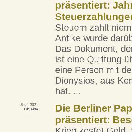
präsentiert: Ja
Steuerzahlunge
Steuern zahlt niem
Antike wurde darüb
Das Dokument, dem
ist eine Quittung ü
eine Person mit d
Dionysios, aus Ker
hat. ...
Sept 2021
Die Berliner Pa
Objekte
präsentiert: Be
Krieg kostet Geld.