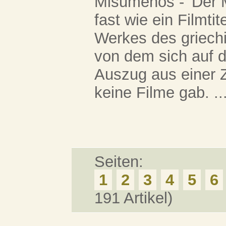
Misumenos - 'Der M
fast wie ein Filmtit
Werkes des griech
von dem sich auf 
Auszug aus einer Z
keine Filme gab. ..
Seiten:
1
2
3
4
5
6
191 Artikel)