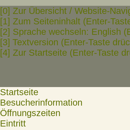
[0] Zur Übersicht / Website-Navi
[1] Zum Seiteninhalt (Enter-Tast
[2] Sprache wechseln: English (
[3] Textversion (Enter-Taste drü
[4] Zur Startseite (Enter-Taste d
Startseite
Besucherinformation
Öffnungszeiten
Eintritt