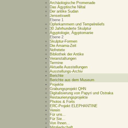
Archäologische Promenade
Das Ägyptische Niltal
Der antike Sudan
Jenseitswelt
Ebene 1
Opferkammern und Tempelreliefs
30 Jahrhunderte Skulptur
Ägyptologie, Ägyptomanie
Ebene 2
Skulptur-Formen
Die Amarna-Zeit
Nofretete
Bibliothek der Antike
Veranstaltungen
Termine
Aktuelle Ausstellungen
Ausstellungs-Archiv
Berichte
Berichte aus dem Museum
Projekte
Grabungsprojekt QHN
Digitalisierung von Papyri und Ostraka
Restaurierungsprojekte
Photos & Forts
ERC-Projekt ELEPHANTINE
Verein
Für uns...
Für Sie...
Von Ihnen...
Mitgliedschaft