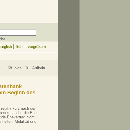
English
Schrift vergrößern
168. von 191 Artikeln
datenbank
n am Beginn des
relativ kurz nach der
ieses Landes die Ehe
ende Ehevertrag nicht
nheiten, Mobilität und