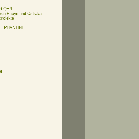
kt QHN
 von Papyri und Ostraka
projekte
ELEPHANTINE
er