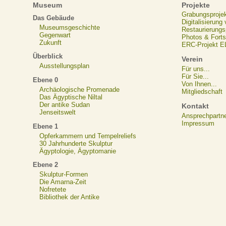
Museum
Projekte
Grabungsproje
Das Gebäude
Digitalisierung
Museumsgeschichte
Restaurierungs
Gegenwart
Photos & Forts
Zukunft
ERC-Projekt 
Überblick
Verein
Ausstellungsplan
Für uns...
Für Sie...
Ebene 0
Von Ihnen...
Archäologische Promenade
Mitgliedschaft
Das Ägyptische Niltal
Der antike Sudan
Kontakt
Jenseitswelt
Ansprechpartn
Impressum
Ebene 1
Opferkammern und Tempelreliefs
30 Jahrhunderte Skulptur
Ägyptologie, Ägyptomanie
Ebene 2
Skulptur-Formen
Die Amarna-Zeit
Nofretete
Bibliothek der Antike