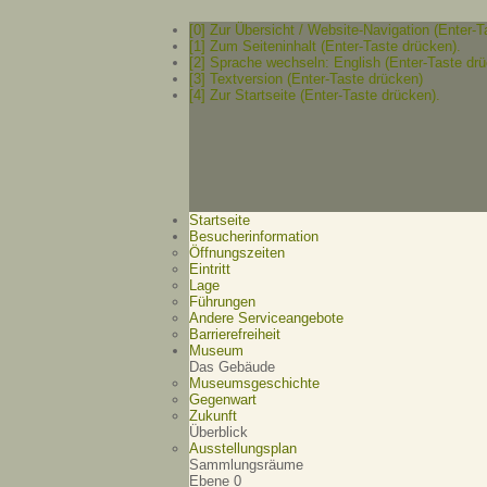
[0] Zur Übersicht / Website-Navigation (Enter-T
[1] Zum Seiteninhalt (Enter-Taste drücken).
[2] Sprache wechseln: English (Enter-Taste drü
[3] Textversion (Enter-Taste drücken)
[4] Zur Startseite (Enter-Taste drücken).
Startseite
Besucherinformation
Öffnungszeiten
Eintritt
Lage
Führungen
Andere Serviceangebote
Barrierefreiheit
Museum
Das Gebäude
Museumsgeschichte
Gegenwart
Zukunft
Überblick
Ausstellungsplan
Sammlungsräume
Ebene 0