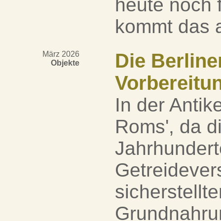
heute noch 
kommt das al
März 2026
Die Berline
Objekte
Vorbereitun
In der Anti
Roms', da d
Jahrhundert
Getreideve
sicherstellt
Grundnahrung