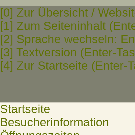
[0] Zur Übersicht / Websi
[1] Zum Seiteninhalt (Ent
[2] Sprache wechseln: En
[3] Textversion (Enter-Ta
[4] Zur Startseite (Enter-
Startseite
Besucherinformation